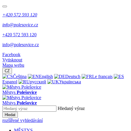
+420 572 593 120
info@polesovice.cz
+420 572 593 120
info@polesovice.cz
Facebook
Vytisknout
Mapa webu
CZ
Čeština
English
Deutsch
Le français
Espanol
русский
Українська
Městys
Polešovice
Městys
Polešovice
Hledaný výraz
Hledat
rozšířené vyhledávání
MĚSTYS