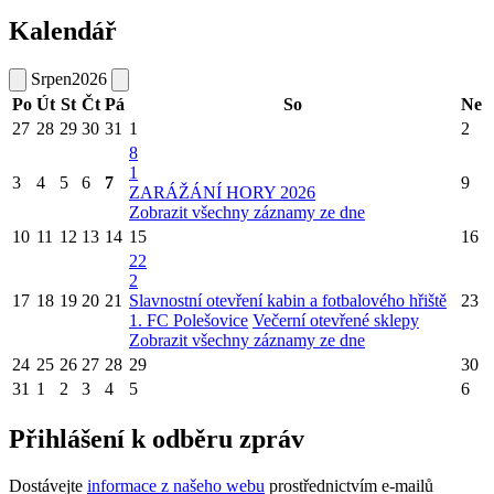
Kalendář
Srpen
2026
Po
Út
St
Čt
Pá
So
Ne
27
28
29
30
31
1
2
8
1
3
4
5
6
7
9
ZARÁŽÁNÍ HORY 2026
Zobrazit všechny záznamy ze dne
10
11
12
13
14
15
16
22
2
17
18
19
20
21
Slavnostní otevření kabin a fotbalového hřiště
23
1. FC Polešovice
Večerní otevřené sklepy
Zobrazit všechny záznamy ze dne
24
25
26
27
28
29
30
31
1
2
3
4
5
6
Přihlášení k odběru zpráv
Dostávejte
informace z našeho webu
prostřednictvím e-mailů