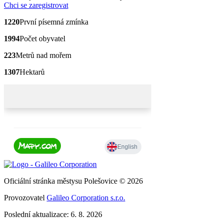
Chci se zaregistrovat
1220
První písemná zmínka
1994
Počet obyvatel
223
Metrů nad mořem
1307
Hektarů
Oficiální stránka městysu Polešovice © 2026
Provozovatel
Galileo Corporation s.r.o.
Poslední aktualizace: 6. 8. 2026