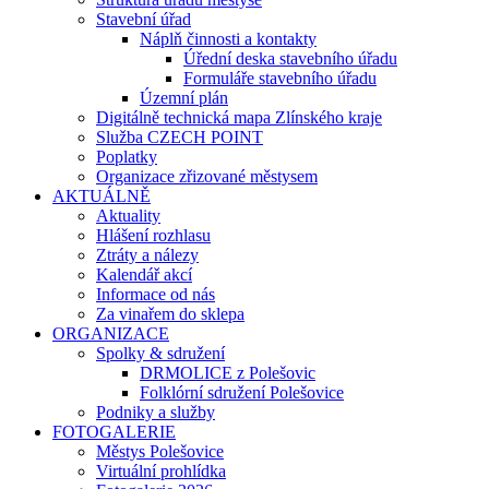
Stavební úřad
Náplň činnosti a kontakty
Úřední deska stavebního úřadu
Formuláře stavebního úřadu
Územní plán
Digitálně technická mapa Zlínského kraje
Služba CZECH POINT
Poplatky
Organizace zřizované městysem
AKTUÁLNĚ
Aktuality
Hlášení rozhlasu
Ztráty a nálezy
Kalendář akcí
Informace od nás
Za vinařem do sklepa
ORGANIZACE
Spolky & sdružení
DRMOLICE z Polešovic
Folklórní sdružení Polešovice
Podniky a služby
FOTOGALERIE
Městys Polešovice
Virtuální prohlídka