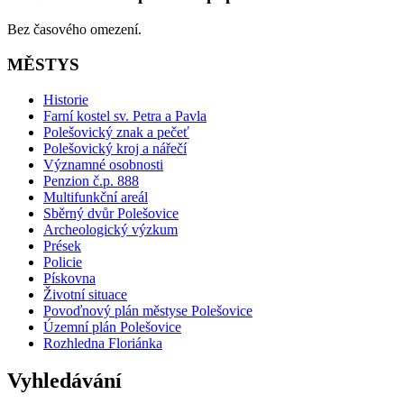
Bez časového omezení.
MĚSTYS
Historie
Farní kostel sv. Petra a Pavla
Polešovický znak a pečeť
Polešovický kroj a nářečí
Významné osobnosti
Penzion č.p. 888
Multifunkční areál
Sběrný dvůr Polešovice
Archeologický výzkum
Prések
Policie
Pískovna
Životní situace
Povoďnový plán městyse Polešovice
Územní plán Polešovice
Rozhledna Floriánka
Vyhledávání