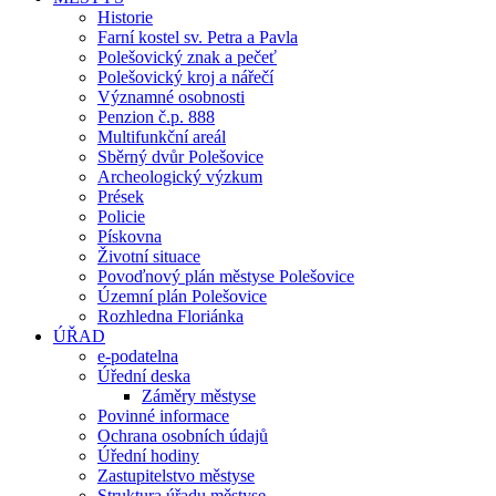
Historie
Farní kostel sv. Petra a Pavla
Polešovický znak a pečeť
Polešovický kroj a nářečí
Významné osobnosti
Penzion č.p. 888
Multifunkční areál
Sběrný dvůr Polešovice
Archeologický výzkum
Prések
Policie
Pískovna
Životní situace
Povoďnový plán městyse Polešovice
Územní plán Polešovice
Rozhledna Floriánka
ÚŘAD
e-podatelna
Úřední deska
Záměry městyse
Povinné informace
Ochrana osobních údajů
Úřední hodiny
Zastupitelstvo městyse
Struktura úřadu městyse