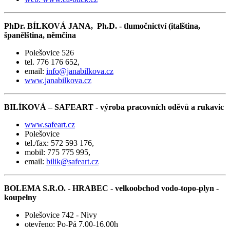
PhDr. BÍLKOVÁ JANA, Ph.D. - tlumočnictví (italština,
španělština, němčina
Polešovice 526
tel. 776 176 652,
email:
info@janabilkova.cz
www.janabilkova.cz
BILÍKOVÁ – SAFEART - výroba pracovních oděvů a rukavic
www.safeart.cz
Polešovice
tel./fax: 572 593 176,
mobil: 775 775 995,
email:
bilik@safeart.cz
BOLEMA S.R.O. - HRABEC - velkoobchod vodo-topo-plyn -
koupelny
Polešovice 742 - Nivy
otevřeno: Po-Pá 7.00-16.00h