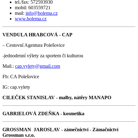
tel./fax: 572593930
mobil: 603559721
mail:
info@bolema.cz
www.bolema.cz
VENDULA HRABCOVÁ - CAP
– Cestovní Agentura Polešovice
-jednodenní výlety za sportem či kulturou
Mail.:
cap.vylety@gmail.com
Fb: CA Polešovice
IG: cap.vylety
CILEČEK STANISLAV - malby, nátěry MANAPO
GABRIELOVÁ ZDEŇKA - kosmetika
GROSSMAN JAROSLAV - zámečnictví - Zámačnictví
Grossman s.r.o.