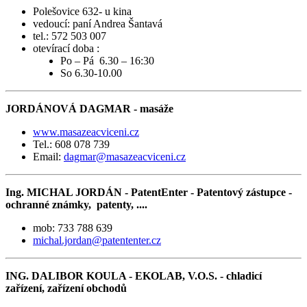
Polešovice 632- u kina
vedoucí: paní Andrea Šantavá
tel.: 572 503 007
otevírací doba :
Po – Pá 6.30 – 16:30
So 6.30-10.00
JORDÁNOVÁ DAGMAR - masáže
www.masazeacviceni.cz
Tel.: 608 078 739
Email:
dagmar@masazeacviceni.cz
Ing. MICHAL JORDÁN - PatentEnter - Patentový zástupce -
ochranné známky, patenty, ....
mob: 733 788 639
michal.jordan@patententer.cz
ING. DALIBOR KOULA - EKOLAB, V.O.S. - chladicí
zařízení, zařízení obchodů