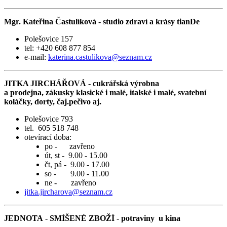
Mgr. Kateřina Častulíková - studio zdraví a krásy tianDe
Polešovice 157
tel: +420 608 877 854
e-mail:
katerina.castulikova@seznam.cz
JITKA JIRCHÁŘOVÁ - cukrářská výrobna
a prodejna, zákusky klasické i malé, italské i malé, svatební
koláčky, dorty, čaj.pečivo aj.
Polešovice 793
tel. 605 518 748
otevírací doba:
po - zavřeno
út, st - 9.00 - 15.00
čt, pá - 9.00 - 17.00
so - 9.00 - 11.00
ne - zavřeno
jitka.jircharova@seznam.cz
JEDNOTA - SMÍŠENÉ ZBOŽÍ - potraviny u kina