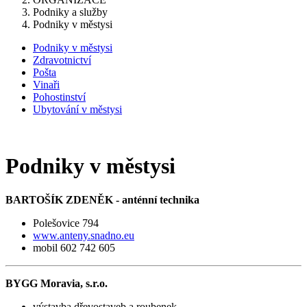
Podniky a služby
Podniky v městysi
Podniky v městysi
Zdravotnictví
Pošta
Vinaři
Pohostinství
Ubytování v městysi
Podniky v městysi
BARTOŠÍK ZDENĚK - anténní technika
Polešovice 794
www.anteny.snadno.eu
mobil 602 742 605
BYGG Moravia, s.r.o.
výstavba dřevostaveb a roubenek