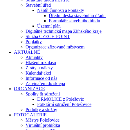
Stavební úřad
Náplň činnosti a kontakty
Úřední deska stavebního úřadu
Formuláře stavebního úřadu
Územní plán
Digitálně technická mapa Zlínského kraje
Služba CZECH POINT
Poplatky
Organizace zřizované městysem
AKTUÁLNĚ
Aktuality
Hlášení rozhlasu
Ztráty a nálezy
Kalendář akcí
Informace od nás
Za vinařem do sklepa
ORGANIZACE
Spolky & sdružení
DRMOLICE z Polešovic
Folklórní sdružení Polešovice
Podniky a služby
FOTOGALERIE
Městys Polešovice
Virtuální prohlídka