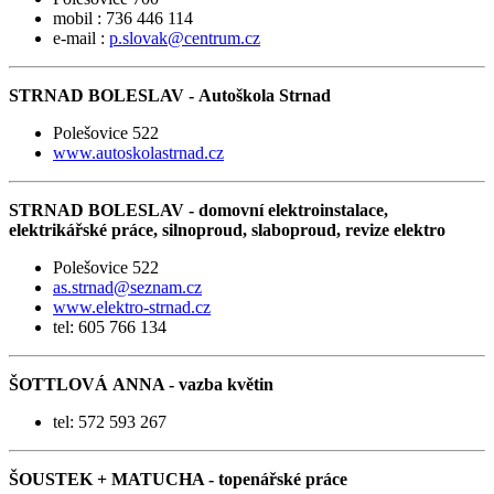
mobil : 736 446 114
e-mail :
p.slovak@centrum.cz
STRNAD BOLESLAV - Autoškola Strnad
Polešovice 522
www.autoskolastrnad.cz
STRNAD BOLESLAV - domovní elektroinstalace,
elektrikářské práce, silnoproud, slaboproud, revize elektro
Polešovice 522
as.strnad@seznam.cz
www.elektro-strnad.cz
tel: 605 766 134
ŠOTTLOVÁ ANNA - vazba květin
tel: 572 593 267
ŠOUSTEK + MATUCHA - topenářské práce