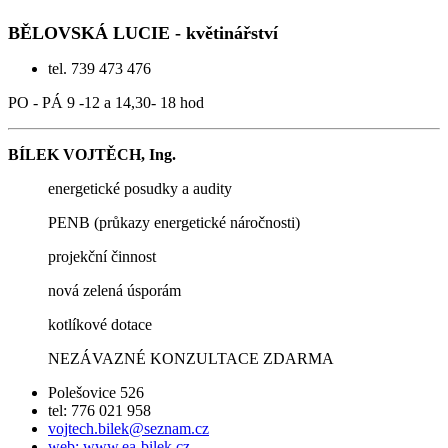
BĚLOVSKÁ LUCIE - květinářství
tel. 739 473 476
PO - PÁ 9 -12 a 14,30- 18 hod
BÍLEK VOJTĚCH, Ing.
energetické posudky a audity
PENB (průkazy energetické náročnosti)
projekční činnost
nová zelená úsporám
kotlíkové dotace
NEZÁVAZNÉ KONZULTACE ZDARMA
Polešovice 526
tel: 776 021 958
vojtech.bilek@seznam.cz
web: www.ea-bilek.cz