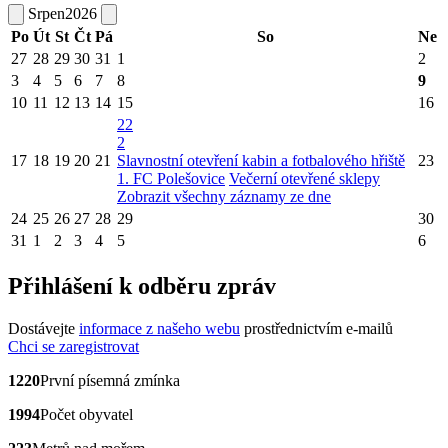
Srpen
2026
Po
Út
St
Čt
Pá
So
Ne
27
28
29
30
31
1
2
3
4
5
6
7
8
9
10
11
12
13
14
15
16
22
2
17
18
19
20
21
Slavnostní otevření kabin a fotbalového hřiště
23
1. FC Polešovice
Večerní otevřené sklepy
Zobrazit všechny záznamy ze dne
24
25
26
27
28
29
30
31
1
2
3
4
5
6
Přihlášení k odběru zpráv
Dostávejte
informace z našeho webu
prostřednictvím e-mailů
Chci se zaregistrovat
1220
První písemná zmínka
1994
Počet obyvatel