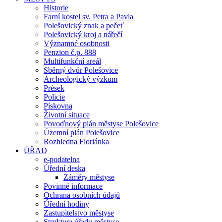
Historie
Farní kostel sv. Petra a Pavla
Polešovický znak a pečeť
Polešovický kroj a nářečí
Významné osobnosti
Penzion č.p. 888
Multifunkční areál
Sběrný dvůr Polešovice
Archeologický výzkum
Prések
Policie
Pískovna
Životní situace
Povoďnový plán městyse Polešovice
Územní plán Polešovice
Rozhledna Floriánka
ÚŘAD
e-podatelna
Úřední deska
Záměry městyse
Povinné informace
Ochrana osobních údajů
Úřední hodiny
Zastupitelstvo městyse
Struktura úřadu městyse