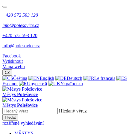
+420 572 593 120
info@polesovice.cz
+420 572 593 120
info@polesovice.cz
Facebook
Vytisknout
Mapa webu
CZ
Čeština
English
Deutsch
Le français
Espanol
русский
Українська
Městys
Polešovice
Městys
Polešovice
Hledaný výraz
Hledat
rozšířené vyhledávání
MĚSTYS