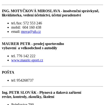
ING. MOTYČKOVÁ MIROSLAVA - insolvenční správkyně,
likvidátorka, vedení účetnictví, účetní poradenství
tel./fax: 572 553 246
mobil: 604 160 438
email:
mova@uh.cz
MAURER PETR - prodej sportovního
vybavení a velkoobchod s autodíly
tel. 776 142 222
www.mauric-sport.cz
POŠTA
tel: 954268737
Ing. PETR SLOVÁK - Plynová a tlaková zařízení
revize, kontroly, zkoušky, školení
Polešovice 700