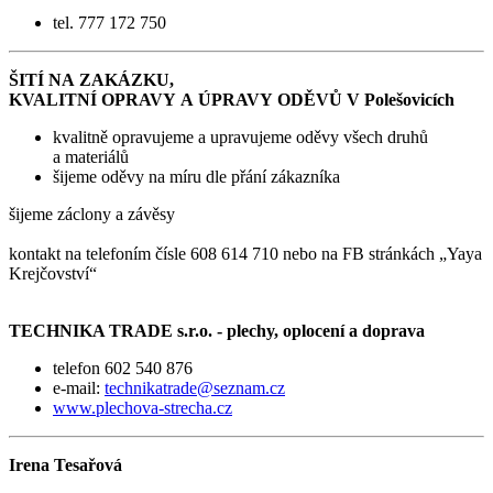
tel. 777 172 750
ŠITÍ NA ZAKÁZKU,
KVALITNÍ OPRAVY
A ÚPRAVY
ODĚVŮ
V Polešovicích
kvalitně opravujeme a upravujeme oděvy všech druhů
a materiálů
šijeme oděvy na míru dle přání zákazníka
šijeme záclony a závěsy
kontakt na telefoním čísle 608 614 710 nebo na FB stránkách „Yaya
Krejčovství“
TECHNIKA TRADE s.r.o. - plechy, oplocení a doprava
telefon 602 540 876
e-mail:
technikatrade@seznam.cz
www.plechova-strecha.cz
Irena Tesařová