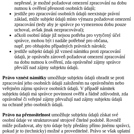
nepřesné, je možné požadovat omezení zpracování na dobu
nutnou k ověření přesnosti osobních údajů;
jestliže pro zpracování osobních údajů neexistuje právní
základ, může subjekt údajů místo výmazu požadovat omezení
zpracování (tedy aby je správce po vymezenou dobu pouze
uchoval, avšak jinak nezpracovával);
ačkoli osobní údaje již nejsou potřeba pro vytyčený účel
správce, mohou být i nadále potřebné pro občana,
např. pro obhajobu případných právních nároků;
jestliže subjekt údajů již vznesl námitku proti zpracování
údajů, je oprávněn zároveň požadovat omezení zpracování
na dobu nutnou k ověření, zda oprávněné zájmy správce
převáží nad zájmy subjektu údajů.
Právo vznést námitky
umožňuje subjektu údajů ohradit se proti
zpracování jeho osobních údajů založeném na oprávněném nebo
veřejném zájmu správce osobních údajů. V případě námitek
subjektu údajů má správce povinnost ověřit a řádně zdůvodnit, zda
oprávněné či veřejné zájmy převažují nad zájmy subjektu údajů
na ochraně jeho osobních údajů.
Právo na přenositelnost
umožňuje subjektu údajů získat své
osobní údaje ve strukturované strojově čitelné podobě. Rovněž
může požadovat, aby tyto údaje byly předány přímo jinému správci,
pokud je to (technicky) možné a proveditelné. Právo se však uplatní