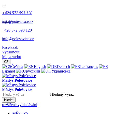
+420 572 593 120
info@polesovice.cz
+420 572 593 120
info@polesovice.cz
Facebook
Vytisknout
Mapa webu
CZ
Čeština
English
Deutsch
Le français
Espanol
русский
Українська
Městys
Polešovice
Městys
Polešovice
Hledaný výraz
Hledat
rozšířené vyhledávání
MĚSTYS