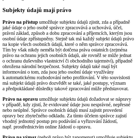
Subjekty údajů mají právo
Právo na přístup
umožňuje subjektu údajů zjistit, zda a případně
jaké údaje o jeho osobě správce zpracovává a uchovává, účel,
právní základ, způsob a dobu zpracování a příjemcích, kterým jsou
osobní údaje zpřístupněny. Stejně tak má každý subjekt údajů právo
na kopie všech osobních údajů, které o něm správce zpracovává.
Tím by však nikdy neměla být dotčena práva ostatních (zejména
právo na ochranu jejich osobních údajů, ale rovněž se může jednat
o ochranu duševního vlastnictví či obchodního tajemství), případně
ohrožena národní bezpečnost. Subjekty údajů také mají být
informováni o tom, zda jsou jeho osobní údaje využívány
k automatickému rozhodování nebo profilování. V této souvislosti
má subjekt údajů právo dozvědět se také, jaké postupy, význam
a předpokládané důsledky takové zpracování může představovat.
Právo na opravu
umožňuje subjektu údajů dožadovat se nápravy
v případě, kdy zjistí, že evidované údaje jsou nesprávné, nepřesné
nebo neúplné. Správce osobních údajů musí zajistit provedení
opravy bez zbytečného odkladu. Za tímto účelem správce zajistí
vhodný jednotný postup pro podávání a vyřizování žádostí,
např. prostřednictvím online žádostí o opravu.
Právo na výmaz
(neboli právo být zapomenut) umožňuje subjektu