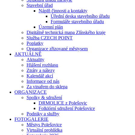
Stavební úřad
Náplň činnosti a kontakty
Úřední deska stavebního úřadu
Formuláře stavebního úřadu
Územní plán
Digitálně technická mapa Zlínského kraje
Služba CZECH POINT
Poplatky
Organizace zřizované městysem
AKTUÁLNĚ
Aktuality
Hlášení rozhlasu
Ztráty a nálezy
Kalendář akcí
Informace od nás
Za vinařem do sklepa
ORGANIZACE
Spolky & sdružení
DRMOLICE z Polešovic
Folklórní sdružení Polešovice
Podniky a služby
FOTOGALERIE
Městys Polešovice
Virtuální prohlídka