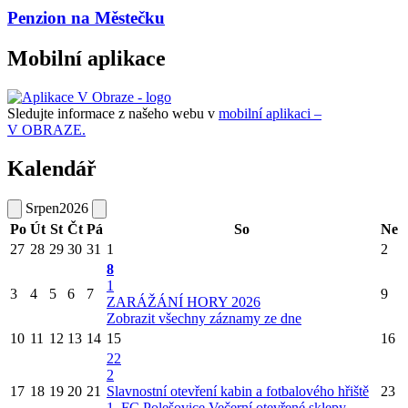
Penzion na Městečku
Mobilní aplikace
Sledujte informace z našeho webu v
mobilní aplikaci –
V OBRAZE.
Kalendář
Srpen
2026
Po
Út
St
Čt
Pá
So
Ne
27
28
29
30
31
1
2
8
1
3
4
5
6
7
9
ZARÁŽÁNÍ HORY 2026
Zobrazit všechny záznamy ze dne
10
11
12
13
14
15
16
22
2
17
18
19
20
21
Slavnostní otevření kabin a fotbalového hřiště
23
1. FC Polešovice
Večerní otevřené sklepy