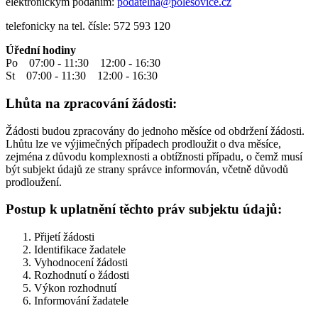
elektronickým podáním:
podatelna@polesovice.cz
telefonicky na tel. čísle: 572 593 120
Úřední hodiny
Po 07:00 - 11:30 12:00 - 16:30
St 07:00 - 11:30 12:00 - 16:30
Lhůta na zpracování žádosti:
Žádosti budou zpracovány do jednoho měsíce od obdržení žádosti.
Lhůtu lze ve výjimečných případech prodloužit o dva měsíce,
zejména z důvodu komplexnosti a obtížnosti případu, o čemž musí
být subjekt údajů ze strany správce informován, včetně důvodů
prodloužení.
Postup k uplatnění těchto práv subjektu údajů:
Přijetí žádosti
Identifikace žadatele
Vyhodnocení žádosti
Rozhodnutí o žádosti
Výkon rozhodnutí
Informování žadatele