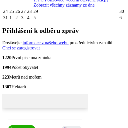
Zobrazit všechny záznamy ze dne
24
25
26
27
28
29
30
31
1
2
3
4
5
6
Přihlášení k odběru zpráv
Dostávejte
informace z našeho webu
prostřednictvím e-mailů
Chci se zaregistrovat
1220
První písemná zmínka
1994
Počet obyvatel
223
Metrů nad mořem
1307
Hektarů