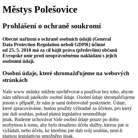
Městys Polešovice
Prohlášení o ochraně soukromí
Obecné nařízení o ochraně osobních údajů (General
Data Protection Regulation neboli GDPR) účinné
od 25. 5. 2018 má za cíl hájit práva (především) občanů
Evropské unie proti neoprávněnému nakládání s jejich
osobními údaji.
Osobní údaje, které shromažďujeme na webových
stránkách
Naše www stránky můžete navštěvovat a používat bez toho, abyste
nám sdělovali jakékoliv osobní údaje. Osobní údaje shromažďujeme
jenom v případě, že nám je sami dobrovolně poskytnete. Údaje,
které zpracováváme, budou použity výhradně za účelem, pro který
jste dali souhlas, pokud platná legislativa neumožňuje
jinak. Budeme uchovávat Vaše osobní údaje pouze po dobu
nezbytnou k tomu, aby bylo dosaženo účelu služby, kterou jste si
vyžádali, nebo účelu, ke kterému jste dali svůj souhlas, není-li
platnou legislativou umožněno jinak.