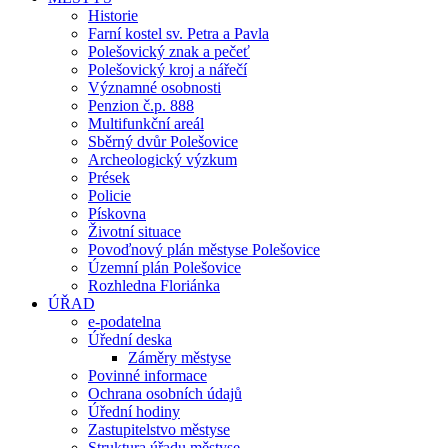
Historie
Farní kostel sv. Petra a Pavla
Polešovický znak a pečeť
Polešovický kroj a nářečí
Významné osobnosti
Penzion č.p. 888
Multifunkční areál
Sběrný dvůr Polešovice
Archeologický výzkum
Prések
Policie
Pískovna
Životní situace
Povoďnový plán městyse Polešovice
Územní plán Polešovice
Rozhledna Floriánka
ÚŘAD
e-podatelna
Úřední deska
Záměry městyse
Povinné informace
Ochrana osobních údajů
Úřední hodiny
Zastupitelstvo městyse
Struktura úřadu městyse