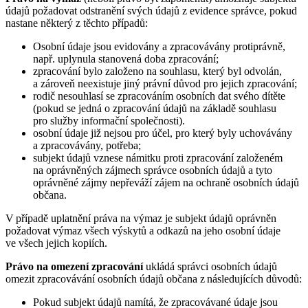
údajů požadovat odstranění svých údajů z evidence správce, pokud
nastane některý z těchto případů:
Osobní údaje jsou evidovány a zpracovávány protiprávně,
např. uplynula stanovená doba zpracování;
zpracování bylo založeno na souhlasu, který byl odvolán,
a zároveň neexistuje jiný právní důvod pro jejich zpracování;
rodič nesouhlasí se zpracováním osobních dat svého dítěte
(pokud se jedná o zpracování údajů na základě souhlasu
pro služby informační společnosti).
osobní údaje již nejsou pro účel, pro který byly uchovávány
a zpracovávány, potřeba;
subjekt údajů vznese námitku proti zpracování založeném
na oprávněných zájmech správce osobních údajů a tyto
oprávněné zájmy nepřeváží zájem na ochraně osobních údajů
občana.
V případě uplatnění práva na výmaz je subjekt údajů oprávněn
požadovat výmaz všech výskytů a odkazů na jeho osobní údaje
ve všech jejich kopiích.
Právo na omezení zpracování
ukládá správci osobních údajů
omezit zpracovávání osobních údajů občana z následujících důvodů:
Pokud subjekt údajů namítá, že zpracovávané údaje jsou