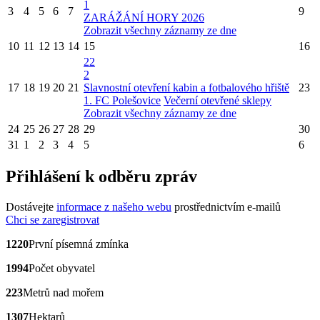
1
3
4
5
6
7
9
ZARÁŽÁNÍ HORY 2026
Zobrazit všechny záznamy ze dne
10
11
12
13
14
15
16
22
2
17
18
19
20
21
Slavnostní otevření kabin a fotbalového hřiště
23
1. FC Polešovice
Večerní otevřené sklepy
Zobrazit všechny záznamy ze dne
24
25
26
27
28
29
30
31
1
2
3
4
5
6
Přihlášení k odběru zpráv
Dostávejte
informace z našeho webu
prostřednictvím e-mailů
Chci se zaregistrovat
1220
První písemná zmínka
1994
Počet obyvatel
223
Metrů nad mořem
1307
Hektarů