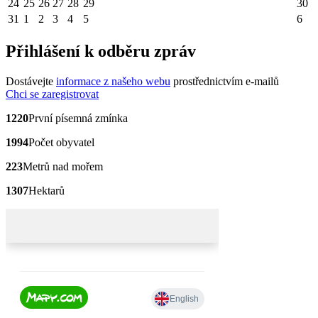
24
25
26
27
28
29
30
31
1
2
3
4
5
6
Přihlášení k odběru zpráv
Dostávejte
informace z našeho webu
prostřednictvím e-mailů
Chci se zaregistrovat
1220
První písemná zmínka
1994
Počet obyvatel
223
Metrů nad mořem
1307
Hektarů