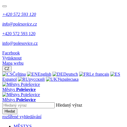
+420 572 593 120
info@polesovice.cz
+420 572 593 120
info@polesovice.cz
Facebook
Vytisknout
Mapa webu
CZ
Čeština
English
Deutsch
Le français
Espanol
русский
Українська
Městys
Polešovice
Městys
Polešovice
Hledaný výraz
Hledat
rozšířené vyhledávání
MĚSTYS