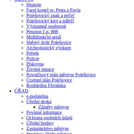
Historie
Farní kostel sv. Petra a Pavla
Polešovický znak a pečeť
Polešovický kroj a nářečí
Významné osobnosti
Penzion č.p. 888
Multifunkční areál
Sběrný dvůr Polešovice
Archeologický výzkum
Prések
Policie
Pískovna
Životní situace
Povoďnový plán městyse Polešovice
Územní plán Polešovice
Rozhledna Floriánka
ÚŘAD
e-podatelna
Úřední deska
Záměry městyse
Povinné informace
Ochrana osobních údajů
Úřední hodiny
Zastupitelstvo městyse
Struktura úřadu městyse