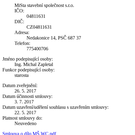
MiSta stavební společnost s.r.o.
IČO:
04811631
DIČ:
CZ04811631
Adresa:
Nedakonice 14, PSČ 687 37
Telefon:
775400706
Jméno podepisující osoby:
Ing. Michal Zapletal
Funkce podepisující osoby:
starosta
Datum zveřejnění:
26. 5. 2017
Datum účinnosti smlouvy:
3. 7. 2017
Datum uzavření/udělení souhlasu s uzavřením smlouvy:
22. 5. 2017
Platnost smlouvy do:
Neuvedeno
Smlouva o dílo MŠ WC.pdf