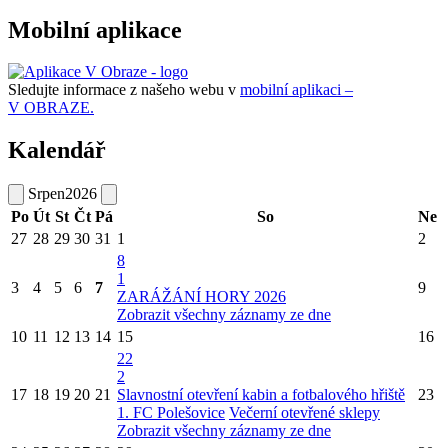
Mobilní aplikace
Sledujte informace z našeho webu v
mobilní aplikaci –
V OBRAZE.
Kalendář
Srpen
2026
Po
Út
St
Čt
Pá
So
Ne
27
28
29
30
31
1
2
8
1
3
4
5
6
7
9
ZARÁŽÁNÍ HORY 2026
Zobrazit všechny záznamy ze dne
10
11
12
13
14
15
16
22
2
17
18
19
20
21
Slavnostní otevření kabin a fotbalového hřiště
23
1. FC Polešovice
Večerní otevřené sklepy
Zobrazit všechny záznamy ze dne