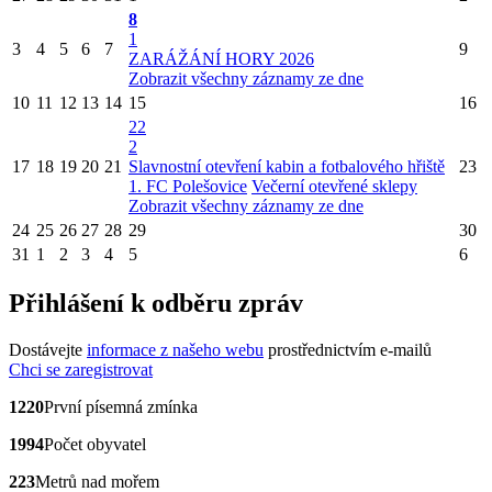
8
1
3
4
5
6
7
9
ZARÁŽÁNÍ HORY 2026
Zobrazit všechny záznamy ze dne
10
11
12
13
14
15
16
22
2
17
18
19
20
21
Slavnostní otevření kabin a fotbalového hřiště
23
1. FC Polešovice
Večerní otevřené sklepy
Zobrazit všechny záznamy ze dne
24
25
26
27
28
29
30
31
1
2
3
4
5
6
Přihlášení k odběru zpráv
Dostávejte
informace z našeho webu
prostřednictvím e-mailů
Chci se zaregistrovat
1220
První písemná zmínka
1994
Počet obyvatel
223
Metrů nad mořem