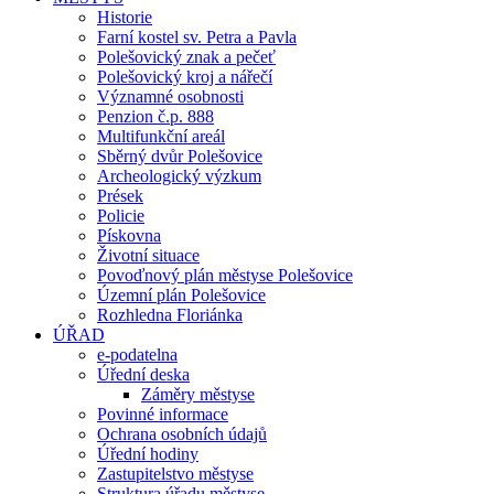
Historie
Farní kostel sv. Petra a Pavla
Polešovický znak a pečeť
Polešovický kroj a nářečí
Významné osobnosti
Penzion č.p. 888
Multifunkční areál
Sběrný dvůr Polešovice
Archeologický výzkum
Prések
Policie
Pískovna
Životní situace
Povoďnový plán městyse Polešovice
Územní plán Polešovice
Rozhledna Floriánka
ÚŘAD
e-podatelna
Úřední deska
Záměry městyse
Povinné informace
Ochrana osobních údajů
Úřední hodiny
Zastupitelstvo městyse
Struktura úřadu městyse