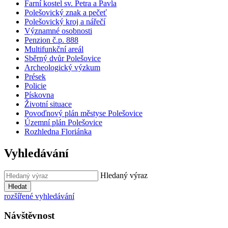
Farní kostel sv. Petra a Pavla
Polešovický znak a pečeť
Polešovický kroj a nářečí
Významné osobnosti
Penzion č.p. 888
Multifunkční areál
Sběrný dvůr Polešovice
Archeologický výzkum
Prések
Policie
Pískovna
Životní situace
Povoďnový plán městyse Polešovice
Územní plán Polešovice
Rozhledna Floriánka
Vyhledávání
Hledaný výraz
Hledat
rozšířené vyhledávání
Návštěvnost