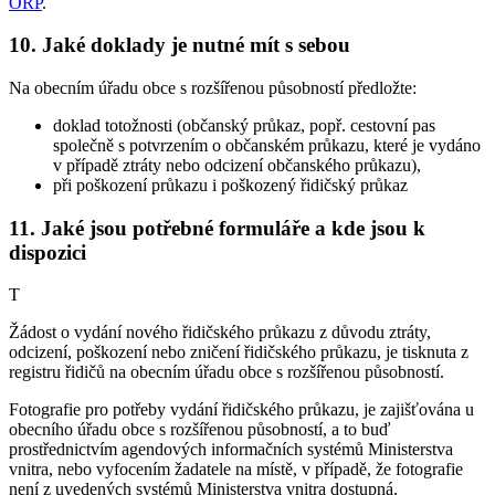
ORP
.
10. Jaké doklady je nutné mít s sebou
Na obecním úřadu obce s rozšířenou působností předložte:
doklad totožnosti (občanský průkaz, popř. cestovní pas
společně s potvrzením o občanském průkazu, které je vydáno
v případě ztráty nebo odcizení občanského průkazu),
při poškození průkazu i poškozený řidičský průkaz
11. Jaké jsou potřebné formuláře a kde jsou k
dispozici
T
Žádost o vydání nového řidičského průkazu z důvodu ztráty,
odcizení, poškození nebo zničení řidičského průkazu, je tisknuta z
registru řidičů na obecním úřadu obce s rozšířenou působností.
Fotografie pro potřeby vydání řidičského průkazu, je zajišťována u
obecního úřadu obce s rozšířenou působností, a to buď
prostřednictvím agendových informačních systémů Ministerstva
vnitra, nebo vyfocením žadatele na místě, v případě, že fotografie
není z uvedených systémů Ministerstva vnitra dostupná.