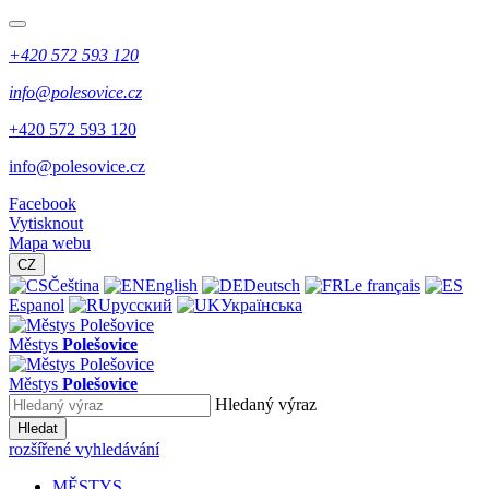
+420 572 593 120
info@polesovice.cz
+420 572 593 120
info@polesovice.cz
Facebook
Vytisknout
Mapa webu
CZ
Čeština
English
Deutsch
Le français
Espanol
русский
Українська
Městys
Polešovice
Městys
Polešovice
Hledaný výraz
Hledat
rozšířené vyhledávání
MĚSTYS