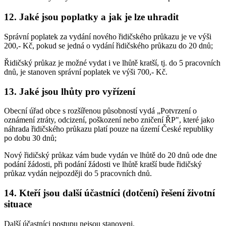
12. Jaké jsou poplatky a jak je lze uhradit
Správní poplatek za vydání nového řidičského průkazu je ve výši
200,- Kč, pokud se jedná o vydání řidičského průkazu do 20 dnů;
Řidičský průkaz je možné vydat i ve lhůtě kratší, tj. do 5 pracovních
dnů, je stanoven správní poplatek ve výši 700,- Kč.
13. Jaké jsou lhůty pro vyřízení
Obecní úřad obce s rozšířenou působností vydá „Potvrzení o
oznámení ztráty, odcizení, poškození nebo zničení ŘP", které jako
náhrada řidičského průkazu platí pouze na území České republiky
po dobu 30 dnů;
Nový řidičský průkaz vám bude vydán ve lhůtě do 20 dnů ode dne
podání žádosti, při podání žádosti ve lhůtě kratší bude řidičský
průkaz vydán nejpozději do 5 pracovních dnů.
14. Kteří jsou další účastníci (dotčení) řešení životní
situace
Další účastníci postupu nejsou stanoveni.