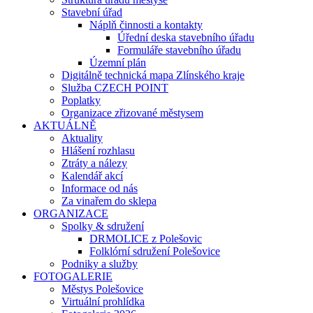
Stavební úřad
Náplň činnosti a kontakty
Úřední deska stavebního úřadu
Formuláře stavebního úřadu
Územní plán
Digitálně technická mapa Zlínského kraje
Služba CZECH POINT
Poplatky
Organizace zřizované městysem
AKTUÁLNĚ
Aktuality
Hlášení rozhlasu
Ztráty a nálezy
Kalendář akcí
Informace od nás
Za vinařem do sklepa
ORGANIZACE
Spolky & sdružení
DRMOLICE z Polešovic
Folklórní sdružení Polešovice
Podniky a služby
FOTOGALERIE
Městys Polešovice
Virtuální prohlídka