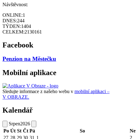
Návštěvnost:
ONLINE:
1
DNES:
244
TÝDEN:
1404
CELKEM:
2130161
Facebook
Penzion na Městečku
Mobilní aplikace
Sledujte informace z našeho webu v
mobilní aplikaci –
V OBRAZE.
Kalendář
Srpen
2026
Po
Út
St
Čt
Pá
So
Ne
27
28
29
30
31
1
2