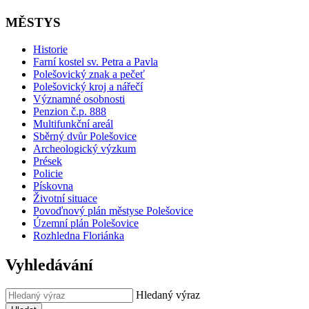
MĚSTYS
Historie
Farní kostel sv. Petra a Pavla
Polešovický znak a pečeť
Polešovický kroj a nářečí
Významné osobnosti
Penzion č.p. 888
Multifunkční areál
Sběrný dvůr Polešovice
Archeologický výzkum
Prések
Policie
Pískovna
Životní situace
Povoďnový plán městyse Polešovice
Územní plán Polešovice
Rozhledna Floriánka
Vyhledávání
Hledaný výraz