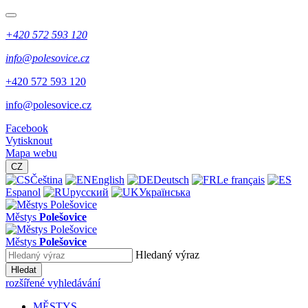
+420 572 593 120
info@polesovice.cz
+420 572 593 120
info@polesovice.cz
Facebook
Vytisknout
Mapa webu
CZ
Čeština
English
Deutsch
Le français
Espanol
русский
Українська
Městys
Polešovice
Městys
Polešovice
Hledaný výraz
Hledat
rozšířené vyhledávání
MĚSTYS