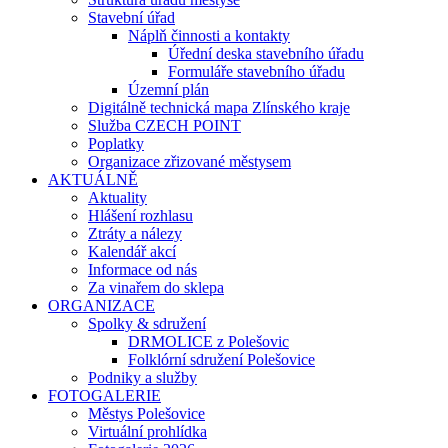
Stavební úřad
Náplň činnosti a kontakty
Úřední deska stavebního úřadu
Formuláře stavebního úřadu
Územní plán
Digitálně technická mapa Zlínského kraje
Služba CZECH POINT
Poplatky
Organizace zřizované městysem
AKTUÁLNĚ
Aktuality
Hlášení rozhlasu
Ztráty a nálezy
Kalendář akcí
Informace od nás
Za vinařem do sklepa
ORGANIZACE
Spolky & sdružení
DRMOLICE z Polešovic
Folklórní sdružení Polešovice
Podniky a služby
FOTOGALERIE
Městys Polešovice
Virtuální prohlídka