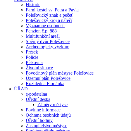
Historie
Farní kostel sv. Petra a Pavla
Polešovický znak a pečeť
Polešovický kroj a nářečí
Významné osobnosti
Penzion č.p. 888
Multifunkční areál
Sběrný dvůr Polešovice
Archeologický výzkum
Prések
Policie
Pískovna
Životní situace
Povoďnový plán městyse Polešovice
Územní plán Polešovice
Rozhledna Floriánka
ÚŘAD
e-podatelna
Úřední deska
Záměry městyse
Povinné informace
Ochrana osobních údajů
Úřední hodiny
Zastupitelstvo městyse
Struktura úřadu městyse