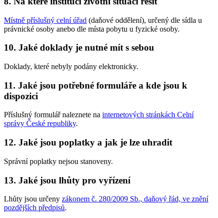
8. Na které instituci životní situaci řešit
Místně příslušný celní úřad
(daňové oddělení), určený dle sídla u
právnické osoby anebo dle místa pobytu u fyzické osoby.
10. Jaké doklady je nutné mít s sebou
Doklady, které nebyly podány elektronicky.
11. Jaké jsou potřebné formuláře a kde jsou k
dispozici
Příslušný formulář naleznete na
internetových stránkách Celní
správy České republiky
.
12. Jaké jsou poplatky a jak je lze uhradit
Správní poplatky nejsou stanoveny.
13. Jaké jsou lhůty pro vyřízení
Lhůty jsou určeny
zákonem č. 280/2009 Sb., daňový řád, ve znění
pozdějších předpisů
.