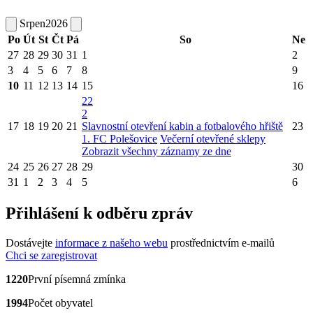
Srpen
2026
Po
Út
St
Čt
Pá
So
Ne
27
28
29
30
31
1
2
3
4
5
6
7
8
9
10
11
12
13
14
15
16
22
2
17
18
19
20
21
Slavnostní otevření kabin a fotbalového hřiště
23
1. FC Polešovice
Večerní otevřené sklepy
Zobrazit všechny záznamy ze dne
24
25
26
27
28
29
30
31
1
2
3
4
5
6
Přihlášení k odběru zpráv
Dostávejte
informace z našeho webu
prostřednictvím e-mailů
Chci se zaregistrovat
1220
První písemná zmínka
1994
Počet obyvatel