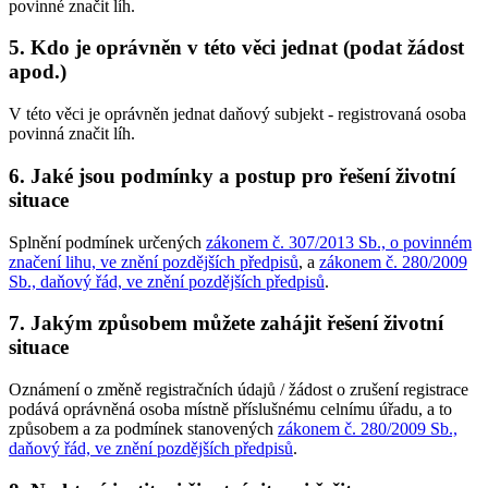
povinné značit líh.
5. Kdo je oprávněn v této věci jednat (podat žádost
apod.)
V této věci je oprávněn jednat daňový subjekt - registrovaná osoba
povinná značit líh.
6. Jaké jsou podmínky a postup pro řešení životní
situace
Splnění podmínek určených
zákonem č. 307/2013 Sb., o povinném
značení lihu, ve znění pozdějších předpisů
, a
zákonem č. 280/2009
Sb., daňový řád, ve znění pozdějších předpisů
.
7. Jakým způsobem můžete zahájit řešení životní
situace
Oznámení o změně registračních údajů / žádost o zrušení registrace
podává oprávněná osoba místně příslušnému celnímu úřadu, a to
způsobem a za podmínek stanovených
zákonem č. 280/2009 Sb.,
daňový řád, ve znění pozdějších předpisů
.