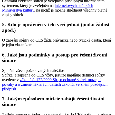
Centrální evidence sbírek je veřejnosti přístupným informačním
systémem, který je zveřejněn na
internetových stránkách
Ministerstva kultury
, na nichž je možné shlédnout všechny platné
zápisy sbírek.
5. Kdo je oprávněn v této věci jednat (podat žádost
apod.)
O zapsání sbírky do CES žádá právnická nebo fyzická osoba, která
je jejím vlastníkem.
6. Jaké jsou podmínky a postup pro řešení životní
situace
Splnění všech požadovaných náležitostí.
Sbírka je zapsána do CES vždy, jestliže naplňuje definici sbírky
uvedené v
zákoně č. 122/2000 Sb., o ochraně sbírek muzejní
povahy a o změně některých dalších zákonů, ve znění pozdějších
předpisů
.
7. Jakým způsobem můžete zahájit řešení životní
situace
Zašlete písemnou žádost o zapsání sbírky do CES poštou na adresu