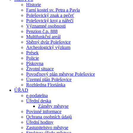
Historie
Farní kostel sv. Petra a Pavla
Polešovický znak a pečeť
Polešovický kroj a nářečí
Významné osobnosti
Penzion č.p. 888
Multifunkční areál
Sběrný dvůr Polešovice
Archeologický výzkum
Prések
Policie
Pískovna
Životní situace
Povoďnový plán městyse Polešovice
Územní plán Polešovice
Rozhledna Floriánka
ÚŘAD
e-podatelna
Úřední deska
Záměry městyse
Povinné informace
Ochrana osobních údajů
Úřední hodiny
Zastupitelstvo městyse
Struktura úřadu městyse