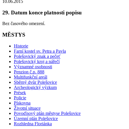
10.06.2015
29. Datum konce platnosti popisu
Bez časového omezení.
MĚSTYS
Historie
Farní kostel sv. Petra a Pavla
Polešovický znak a pečeť
Polešovický kroj a nářečí
Významné osobnosti
Penzion č.p. 888
Multifunkční areál
Sběrný dvůr Polešovice
Archeologický výzkum
Prések
Policie
Pískovna
Životní situace
Povoďnový plán městyse Polešovice
Územní plán Polešovice
Rozhledna Floriánka