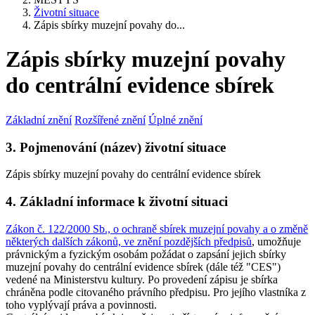
Životní situace
Zápis sbírky muzejní povahy do...
Zápis sbírky muzejní povahy
do centrální evidence sbírek
Základní znění
Rozšířené znění
Úplné znění
3. Pojmenování (název) životní situace
Zápis sbírky muzejní povahy do centrální evidence sbírek
4. Základní informace k životní situaci
Zákon č. 122/2000 Sb., o ochraně sbírek muzejní povahy a o změně
některých dalších zákonů, ve znění pozdějších předpisů
, umožňuje
právnickým a fyzickým osobám požádat o zapsání jejich sbírky
muzejní povahy do centrální evidence sbírek (dále též "CES")
vedené na Ministerstvu kultury. Po provedení zápisu je sbírka
chráněna podle citovaného právního předpisu. Pro jejího vlastníka z
toho vyplývají práva a povinnosti.