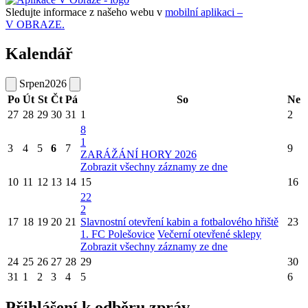
Sledujte informace z našeho webu v
mobilní aplikaci –
V OBRAZE.
Kalendář
Srpen
2026
Po
Út
St
Čt
Pá
So
Ne
27
28
29
30
31
1
2
8
1
3
4
5
6
7
9
ZARÁŽÁNÍ HORY 2026
Zobrazit všechny záznamy ze dne
10
11
12
13
14
15
16
22
2
17
18
19
20
21
Slavnostní otevření kabin a fotbalového hřiště
23
1. FC Polešovice
Večerní otevřené sklepy
Zobrazit všechny záznamy ze dne
24
25
26
27
28
29
30
31
1
2
3
4
5
6
Přihlášení k odběru zpráv