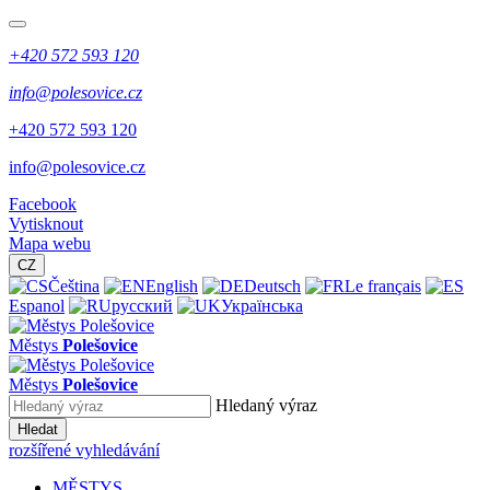
+420 572 593 120
info@polesovice.cz
+420 572 593 120
info@polesovice.cz
Facebook
Vytisknout
Mapa webu
CZ
Čeština
English
Deutsch
Le français
Espanol
русский
Українська
Městys
Polešovice
Městys
Polešovice
Hledaný výraz
Hledat
rozšířené vyhledávání
MĚSTYS