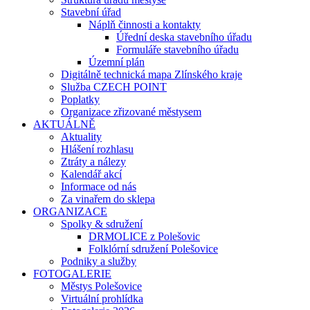
Stavební úřad
Náplň činnosti a kontakty
Úřední deska stavebního úřadu
Formuláře stavebního úřadu
Územní plán
Digitálně technická mapa Zlínského kraje
Služba CZECH POINT
Poplatky
Organizace zřizované městysem
AKTUÁLNĚ
Aktuality
Hlášení rozhlasu
Ztráty a nálezy
Kalendář akcí
Informace od nás
Za vinařem do sklepa
ORGANIZACE
Spolky & sdružení
DRMOLICE z Polešovic
Folklórní sdružení Polešovice
Podniky a služby
FOTOGALERIE
Městys Polešovice
Virtuální prohlídka