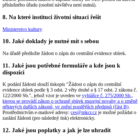
příslušného úřadu (osobní návštěva není nutná).
8. Na které instituci životní situaci řešit
Ministerstvo kultury
10. Jaké doklady je nutné mít s sebou
Na úřadě předložte žádost o zápis do centrální evidence sbírek.
11. Jaké jsou potřebné formuláře a kde jsou k
dispozici
K podání žádosti slouží tiskopis "Žádost o zápis do centrální
evidence sbírek podle § 3 odst. 2 věty druhé a § 17 odst. 2 zákona č.
122/2000 Sb.", jehož vzor je uveden ve
vyhlášce č. 275/2000 Sb.,
kterou se provádí zákon o ochraně sbírek muzejní povahy a o změně
některých dalších zákonů, ve znění pozdějších předpisů (část B)
.
Prostřednictvím e-mailové adresy:
ces@mkcr.cz
je možné požádat o
zaslání žádosti (pro následný tisk) elektronicky.
12. Jaké jsou poplatky a jak je lze uhradit