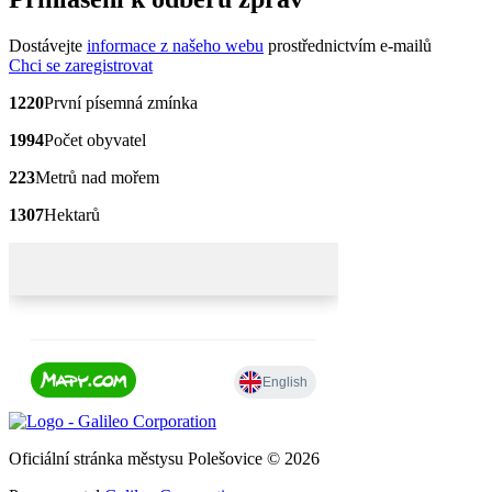
Dostávejte
informace z našeho webu
prostřednictvím e-mailů
Chci se zaregistrovat
1220
První písemná zmínka
1994
Počet obyvatel
223
Metrů nad mořem
1307
Hektarů
Oficiální stránka městysu Polešovice © 2026