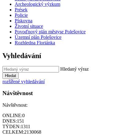
Archeologický výzkum
Prések
Policie
Pískovna
Životní situace
Povoďnový plán městyse Polešovice
Územní plán Polešovice
Rozhledna Floriánka
Vyhledávání
Hledaný výraz
Hledat
rozšířené vyhledávání
Návštěvnost
Návštěvnost:
ONLINE:
0
DNES:
151
TÝDEN:
1311
CELKEM:
2130068