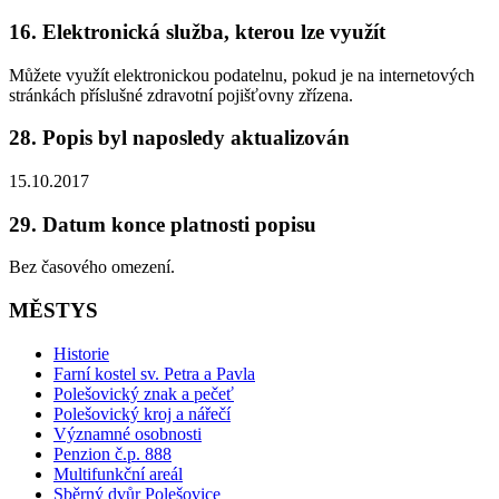
16. Elektronická služba, kterou lze využít
Můžete využít elektronickou podatelnu, pokud je na internetových
stránkách příslušné zdravotní pojišťovny zřízena.
28. Popis byl naposledy aktualizován
15.10.2017
29. Datum konce platnosti popisu
Bez časového omezení.
MĚSTYS
Historie
Farní kostel sv. Petra a Pavla
Polešovický znak a pečeť
Polešovický kroj a nářečí
Významné osobnosti
Penzion č.p. 888
Multifunkční areál
Sběrný dvůr Polešovice