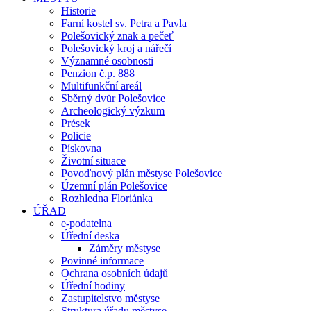
Historie
Farní kostel sv. Petra a Pavla
Polešovický znak a pečeť
Polešovický kroj a nářečí
Významné osobnosti
Penzion č.p. 888
Multifunkční areál
Sběrný dvůr Polešovice
Archeologický výzkum
Prések
Policie
Pískovna
Životní situace
Povoďnový plán městyse Polešovice
Územní plán Polešovice
Rozhledna Floriánka
ÚŘAD
e-podatelna
Úřední deska
Záměry městyse
Povinné informace
Ochrana osobních údajů
Úřední hodiny
Zastupitelstvo městyse
Struktura úřadu městyse