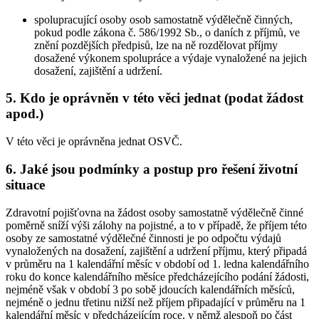
spolupracující osoby osob samostatně výdělečně činných,
pokud podle zákona č. 586/1992 Sb., o daních z příjmů, ve
znění pozdějších předpisů, lze na ně rozdělovat příjmy
dosažené výkonem spolupráce a výdaje vynaložené na jejich
dosažení, zajištění a udržení.
5. Kdo je oprávněn v této věci jednat (podat žádost
apod.)
V této věci je oprávněna jednat OSVČ.
6. Jaké jsou podmínky a postup pro řešení životní
situace
Zdravotní pojišťovna na žádost osoby samostatně výdělečně činné
poměrně sníží výši zálohy na pojistné, a to v případě, že příjem této
osoby ze samostatné výdělečné činnosti je po odpočtu výdajů
vynaložených na dosažení, zajištění a udržení příjmu, který připadá
v průměru na 1 kalendářní měsíc v období od 1. ledna kalendářního
roku do konce kalendářního měsíce předcházejícího podání žádosti,
nejméně však v období 3 po sobě jdoucích kalendářních měsíců,
nejméně o jednu třetinu nižší než příjem připadající v průměru na 1
kalendářní měsíc v předcházejícím roce, v němž alespoň po část