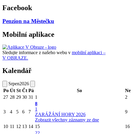
Facebook
Penzion na Městečku
Mobilní aplikace
Sledujte informace z našeho webu v
mobilní aplikaci –
V OBRAZE.
Kalendář
Srpen
2026
Po
Út
St
Čt
Pá
So
Ne
27
28
29
30
31
1
2
8
1
3
4
5
6
7
9
ZARÁŽÁNÍ HORY 2026
Zobrazit všechny záznamy ze dne
10
11
12
13
14
15
16
22