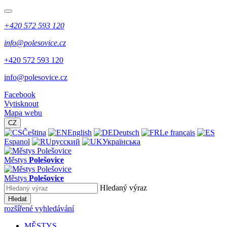
+420 572 593 120
info@polesovice.cz
+420 572 593 120
info@polesovice.cz
Facebook
Vytisknout
Mapa webu
CZ
Čeština
English
Deutsch
Le français
Espanol
русский
Українська
Městys
Polešovice
Městys
Polešovice
Hledaný výraz
Hledat
rozšířené vyhledávání
MĚSTYS