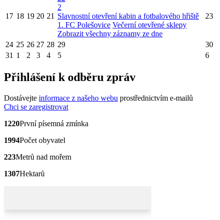
2
17
18
19
20
21
Slavnostní otevření kabin a fotbalového hřiště
23
1. FC Polešovice
Večerní otevřené sklepy
Zobrazit všechny záznamy ze dne
24
25
26
27
28
29
30
31
1
2
3
4
5
6
Přihlášení k odběru zpráv
Dostávejte
informace z našeho webu
prostřednictvím e-mailů
Chci se zaregistrovat
1220
První písemná zmínka
1994
Počet obyvatel
223
Metrů nad mořem
1307
Hektarů