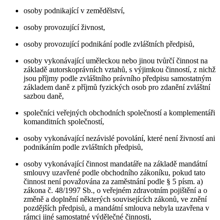
osoby podnikající v zemědělství,
osoby provozující živnost,
osoby provozující podnikání podle zvláštních předpisů,
osoby vykonávající uměleckou nebo jinou tvůrčí činnost na
základě autorskoprávních vztahů, s výjimkou činností, z nichž
jsou příjmy podle zvláštního právního předpisu samostatným
základem daně z příjmů fyzických osob pro zdanění zvláštní
sazbou daně,
společníci veřejných obchodních společností a komplementáři
komanditních společností,
osoby vykonávající nezávislé povolání, které není živností ani
podnikáním podle zvláštních předpisů,
osoby vykonávající činnost mandatáře na základě mandátní
smlouvy uzavřené podle obchodního zákoníku, pokud tato
činnost není považována za zaměstnání podle § 5 písm. a)
zákona č. 48/1997 Sb., o veřejném zdravotním pojištění a o
změně a doplnění některých souvisejících zákonů, ve znění
pozdějších předpisů, a mandátní smlouva nebyla uzavřena v
rámci jiné samostatné výdělečné činnosti,