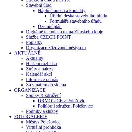
Stavební úřad
Náplň činnosti a kontakty
Úřední deska stavebního úřadu
Formuláře stavebního úřadu
Územní plán
Digitálně technická mapa Zlínského kraje
Služba CZECH POINT
Poplatky
Organizace zřizované městysem
AKTUÁLNĚ
Aktuality
Hlášení rozhlasu
Ztráty a nálezy
Kalendář akcí
Informace od nás
Za vinařem do sklepa
ORGANIZACE
Spolky & sdružení
DRMOLICE z Polešovic
Folklórní sdružení Polešovice
Podniky a služby
FOTOGALERIE
Městys Polešovice
Virtuální prohlídka