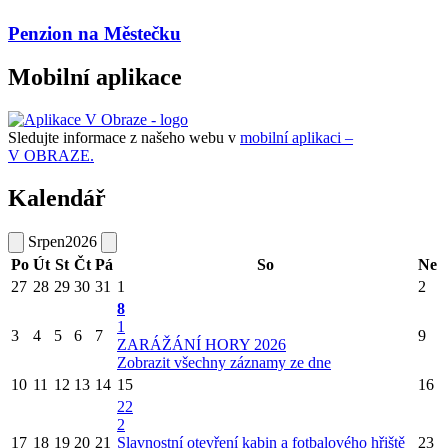
Penzion na Městečku
Mobilní aplikace
Sledujte informace z našeho webu v
mobilní aplikaci –
V OBRAZE.
Kalendář
Srpen
2026
Po
Út
St
Čt
Pá
So
Ne
27
28
29
30
31
1
2
8
1
3
4
5
6
7
9
ZARÁŽÁNÍ HORY 2026
Zobrazit všechny záznamy ze dne
10
11
12
13
14
15
16
22
2
17
18
19
20
21
Slavnostní otevření kabin a fotbalového hřiště
23