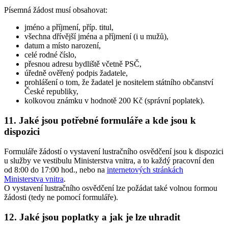
Písemná žádost musí obsahovat:
jméno a příjmení, příp. titul,
všechna dřívější jména a příjmení (i u mužů),
datum a místo narození,
celé rodné číslo,
přesnou adresu bydliště včetně PSČ,
úředně ověřený podpis žadatele,
prohlášení o tom, že žadatel je nositelem státního občanství
České republiky,
kolkovou známku v hodnotě 200 Kč (správní poplatek).
11. Jaké jsou potřebné formuláře a kde jsou k
dispozici
Formuláře žádostí o vystavení lustračního osvědčení jsou k dispozici
u služby ve vestibulu Ministerstva vnitra, a to každý pracovní den
od 8:00 do 17:00 hod., nebo na
internetových stránkách
Ministerstva vnitra
.
O vystavení lustračního osvědčení lze požádat také volnou formou
žádosti (tedy ne pomocí formuláře).
12. Jaké jsou poplatky a jak je lze uhradit