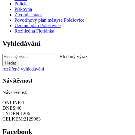
Policie
Pískovna
Životní situace
Povoďnový plán městyse Polešovice
Územní plán Polešovice
Rozhledna Floriánka
Vyhledávání
Hledaný výraz
Hledat
rozšířené vyhledávání
Návštěvnost
Návštěvnost:
ONLINE:
1
DNES:
46
TÝDEN:
1206
CELKEM:
2129963
Facebook