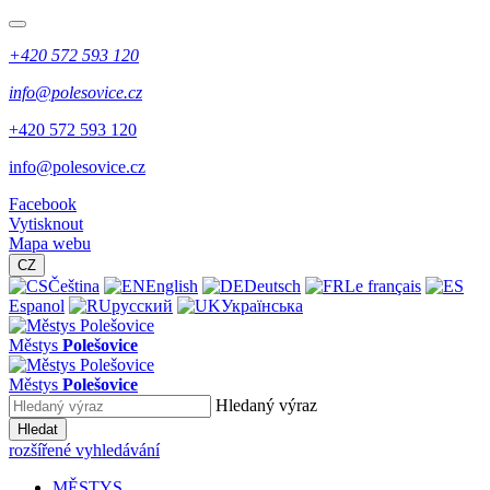
+420 572 593 120
info@polesovice.cz
+420 572 593 120
info@polesovice.cz
Facebook
Vytisknout
Mapa webu
CZ
Čeština
English
Deutsch
Le français
Espanol
русский
Українська
Městys
Polešovice
Městys
Polešovice
Hledaný výraz
Hledat
rozšířené vyhledávání
MĚSTYS