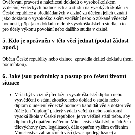
Ověřování pravosti a náležitosti dokladů o vysokoškolském
vzdělání, vědeckých hodnostech a o studiu na vysokých školách v
České republice a předkládaných v cizině za účelem jejich uznání
jako dokladu o vysokoškolském vzdělání nebo o získané vědecké
hodnosti, příp. jako dokladu o době vysokoškolského studia, a to
pro účely výkonu povolání nebo dalšího studia v cizině.
5. Kdo je oprávněn v této věci jednat (podat žádost
apod.)
Občan České republiky nebo cizinec, zpravidla držitel dokladu (není
podmínkou).
6. Jaké jsou podmínky a postup pro řešení životní
situace
Má-li být v cizině předložen vysokoškolský diplom nebo
vysvědčení o státní zkoušce nebo doklad o studiu nebo
diplom o udělení vědecké hodnosti kandidát věd a doktor věd
(dále jen "diplom"), který vydala veřejná nebo soukromá
vysoká škola v České republice, je ve většině států třeba, aby
diplom byl opatřen ověřením Ministerstva školství, mládeže a
tělovýchovy (tzv. legalizace), dále opatřen vyšším ověřením
Ministerstva zahraničních věcí (tzv. superlegalizace) a