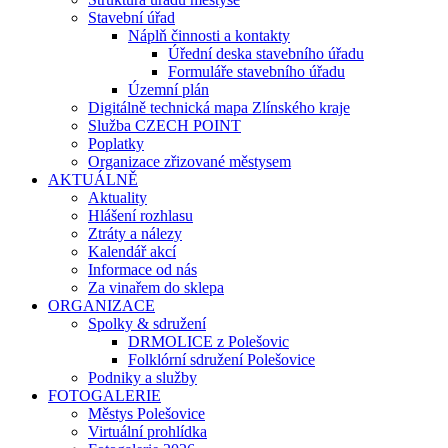
Stavební úřad
Náplň činnosti a kontakty
Úřední deska stavebního úřadu
Formuláře stavebního úřadu
Územní plán
Digitálně technická mapa Zlínského kraje
Služba CZECH POINT
Poplatky
Organizace zřizované městysem
AKTUÁLNĚ
Aktuality
Hlášení rozhlasu
Ztráty a nálezy
Kalendář akcí
Informace od nás
Za vinařem do sklepa
ORGANIZACE
Spolky & sdružení
DRMOLICE z Polešovic
Folklórní sdružení Polešovice
Podniky a služby
FOTOGALERIE
Městys Polešovice
Virtuální prohlídka