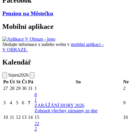
Facebook
Penzion na Městečku
Mobilní aplikace
Sledujte informace z našeho webu v
mobilní aplikaci –
V OBRAZE.
Kalendář
Srpen
2026
Po
Út
St
Čt
Pá
So
Ne
27
28
29
30
31
1
2
8
1
3
4
5
6
7
9
ZARÁŽÁNÍ HORY 2026
Zobrazit všechny záznamy ze dne
10
11
12
13
14
15
16
22
2