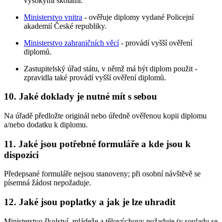
vysokými školami.
Ministerstvo vnitra
- ověřuje diplomy vydané Policejní
akademií České republiky.
Ministerstvo zahraničních věcí
- provádí vyšší ověření
diplomů.
Zastupitelský úřad státu, v němž má být diplom použit -
zpravidla také provádí vyšší ověření diplomů.
10. Jaké doklady je nutné mít s sebou
Na úřadě předložte originál nebo úředně ověřenou kopii diplomu
a/nebo dodatku k diplomu.
11. Jaké jsou potřebné formuláře a kde jsou k
dispozici
Předepsané formuláře nejsou stanoveny; při osobní návštěvě se
písemná žádost nepožaduje.
12. Jaké jsou poplatky a jak je lze uhradit
Ministerstvo školství, mládeže a tělovýchovy požaduje (v souladu se