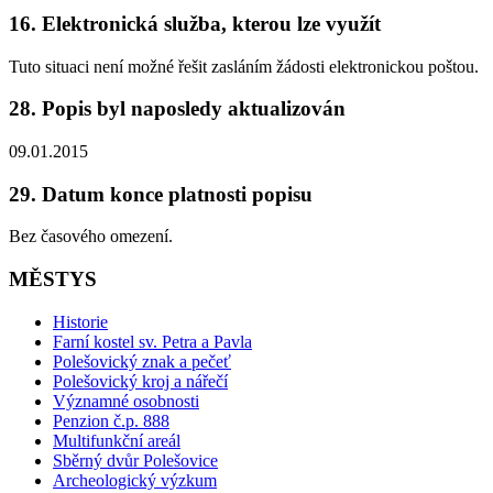
16. Elektronická služba, kterou lze využít
Tuto situaci není možné řešit zasláním žádosti elektronickou poštou.
28. Popis byl naposledy aktualizován
09.01.2015
29. Datum konce platnosti popisu
Bez časového omezení.
MĚSTYS
Historie
Farní kostel sv. Petra a Pavla
Polešovický znak a pečeť
Polešovický kroj a nářečí
Významné osobnosti
Penzion č.p. 888
Multifunkční areál
Sběrný dvůr Polešovice
Archeologický výzkum