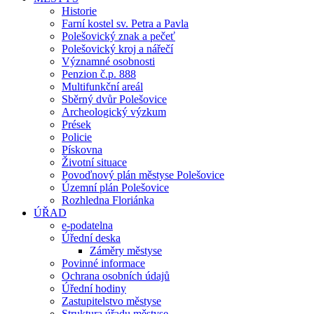
Historie
Farní kostel sv. Petra a Pavla
Polešovický znak a pečeť
Polešovický kroj a nářečí
Významné osobnosti
Penzion č.p. 888
Multifunkční areál
Sběrný dvůr Polešovice
Archeologický výzkum
Prések
Policie
Pískovna
Životní situace
Povoďnový plán městyse Polešovice
Územní plán Polešovice
Rozhledna Floriánka
ÚŘAD
e-podatelna
Úřední deska
Záměry městyse
Povinné informace
Ochrana osobních údajů
Úřední hodiny
Zastupitelstvo městyse
Struktura úřadu městyse