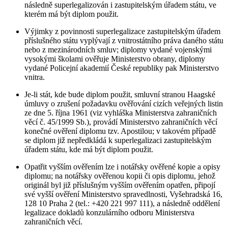
následně superlegalizován i zastupitelským úřadem státu, ve
kterém má být diplom použit.
Výjimky z povinnosti superlegalizace zastupitelským úřadem
příslušného státu vyplývají z vnitrostátního práva daného státu
nebo z mezinárodních smluv; diplomy vydané vojenskými
vysokými školami ověřuje Ministerstvo obrany, diplomy
vydané Policejní akademií České republiky pak Ministerstvo
vnitra.
Je-li stát, kde bude diplom použit, smluvní stranou Haagské
úmluvy o zrušení požadavku ověřování cizích veřejných listin
ze dne 5. října 1961 (viz vyhláška Ministerstva zahraničních
věcí č. 45/1999 Sb.), provádí Ministerstvo zahraničních věcí
konečné ověření diplomu tzv. Apostilou; v takovém případě
se diplom již nepředkládá k superlegalizaci zastupitelským
úřadem státu, kde má být diplom použit.
Opatřit vyšším ověřením lze i notářsky ověřené kopie a opisy
diplomu; na notářsky ověřenou kopii či opis diplomu, jehož
originál byl již příslušným vyšším ověřením opatřen, připojí
své vyšší ověření Ministerstvo spravedlnosti, Vyšehradská 16,
128 10 Praha 2 (tel.: +420 221 997 111), a následně oddělení
legalizace dokladů konzulárního odboru Ministerstva
zahraničních věcí.