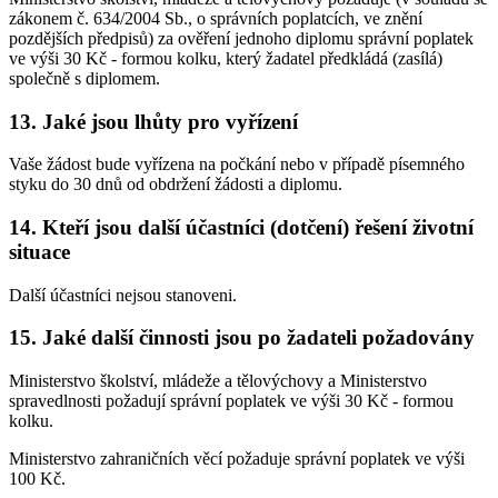
zákonem č. 634/2004 Sb., o správních poplatcích, ve znění
pozdějších předpisů) za ověření jednoho diplomu správní poplatek
ve výši 30 Kč - formou kolku, který žadatel předkládá (zasílá)
společně s diplomem.
13. Jaké jsou lhůty pro vyřízení
Vaše žádost bude vyřízena na počkání nebo v případě písemného
styku do 30 dnů od obdržení žádosti a diplomu.
14. Kteří jsou další účastníci (dotčení) řešení životní
situace
Další účastníci nejsou stanoveni.
15. Jaké další činnosti jsou po žadateli požadovány
Ministerstvo školství, mládeže a tělovýchovy a Ministerstvo
spravedlnosti požadují správní poplatek ve výši 30 Kč - formou
kolku.
Ministerstvo zahraničních věcí požaduje správní poplatek ve výši
100 Kč.