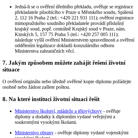
Jedná-li se o ověření úředního překladu, ověřuje se registrace
překladatele působícího v Praze u Městského soudu, Spálená
2, 112 16 Praha 2 (tel.: +420 221 931 111); ověření registrace
mimopražského soudního překladatele provádí příslušný
krajský soud, popř. centrálně Krajský soud v Praze, nám.
Kinských 5, 157 75 Praha 5 (tel.: +420 257 005 111);
následuje vyšší ověření Ministerstvem spravedlnosti a ověření
oddělením legalizace dokladů konzulárního odboru
Ministerstva zahraničních věcí.
7. Jakým způsobem můžete zahájit řešení životní
situace
O ověření originálu nebo úředně ověřené kopie diplomu požádejte
osobně nebo žádost zašlete poštou.
8. Na které instituci životní situaci řešit
Ministerstvo školství, mládeže a tělovýchovy
- ověřuje
diplomy a dodatky k diplomům vydané veřejnými a
soukromými vysokými školami.
Ministerstvo obrany
- ověřuje diplomy vydané vojenskými