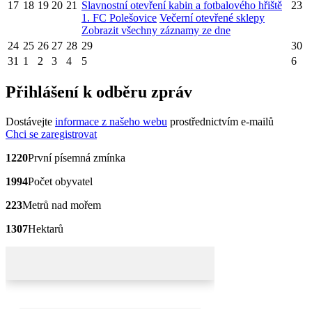
17
18
19
20
21
Slavnostní otevření kabin a fotbalového hřiště
23
1. FC Polešovice
Večerní otevřené sklepy
Zobrazit všechny záznamy ze dne
24
25
26
27
28
29
30
31
1
2
3
4
5
6
Přihlášení k odběru zpráv
Dostávejte
informace z našeho webu
prostřednictvím e-mailů
Chci se zaregistrovat
1220
První písemná zmínka
1994
Počet obyvatel
223
Metrů nad mořem
1307
Hektarů