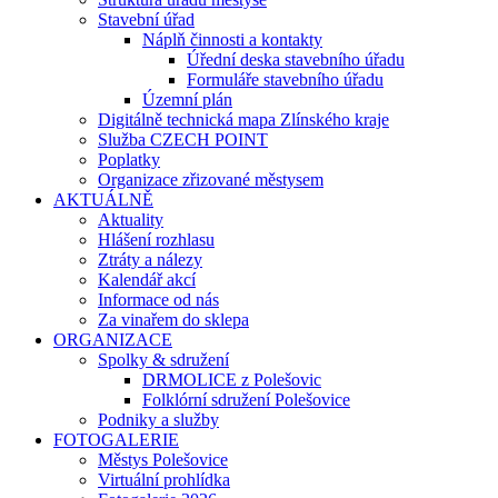
Stavební úřad
Náplň činnosti a kontakty
Úřední deska stavebního úřadu
Formuláře stavebního úřadu
Územní plán
Digitálně technická mapa Zlínského kraje
Služba CZECH POINT
Poplatky
Organizace zřizované městysem
AKTUÁLNĚ
Aktuality
Hlášení rozhlasu
Ztráty a nálezy
Kalendář akcí
Informace od nás
Za vinařem do sklepa
ORGANIZACE
Spolky & sdružení
DRMOLICE z Polešovic
Folklórní sdružení Polešovice
Podniky a služby
FOTOGALERIE
Městys Polešovice
Virtuální prohlídka