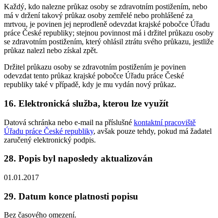
Každý, kdo nalezne průkaz osoby se zdravotním postižením, nebo
má v držení takový průkaz osoby zemřelé nebo prohlášené za
mrtvou, je povinen jej neprodleně odevzdat krajské pobočce Úřadu
práce České republiky; stejnou povinnost má i držitel průkazu osoby
se zdravotním postižením, který ohlásil ztrátu svého průkazu, jestliže
průkaz nalezl nebo získal zpět.
Držitel průkazu osoby se zdravotním postižením je povinen
odevzdat tento průkaz krajské pobočce Úřadu práce České
republiky také v případě, kdy je mu vydán nový průkaz.
16. Elektronická služba, kterou lze využít
Datová schránka nebo e-mail na příslušné
kontaktní pracoviště
Úřadu práce České republiky
, avšak pouze tehdy, pokud má žadatel
zaručený elektronický podpis.
28. Popis byl naposledy aktualizován
01.01.2017
29. Datum konce platnosti popisu
Bez časového omezení.