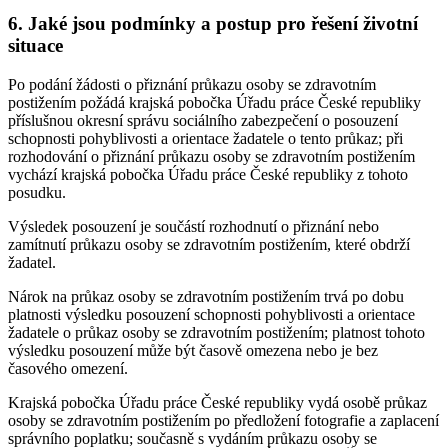
6. Jaké jsou podmínky a postup pro řešení životní
situace
Po podání žádosti o přiznání průkazu osoby se zdravotním
postižením požádá krajská pobočka Úřadu práce České republiky
příslušnou okresní správu sociálního zabezpečení o posouzení
schopnosti pohyblivosti a orientace žadatele o tento průkaz; při
rozhodování o přiznání průkazu osoby se zdravotním postižením
vychází krajská pobočka Úřadu práce České republiky z tohoto
posudku.
Výsledek posouzení je součástí rozhodnutí o přiznání nebo
zamítnutí průkazu osoby se zdravotním postižením, které obdrží
žadatel.
Nárok na průkaz osoby se zdravotním postižením trvá po dobu
platnosti výsledku posouzení schopnosti pohyblivosti a orientace
žadatele o průkaz osoby se zdravotním postižením; platnost tohoto
výsledku posouzení může být časově omezena nebo je bez
časového omezení.
Krajská pobočka Úřadu práce České republiky vydá osobě průkaz
osoby se zdravotním postižením po předložení fotografie a zaplacení
správního poplatku; současně s vydáním průkazu osoby se