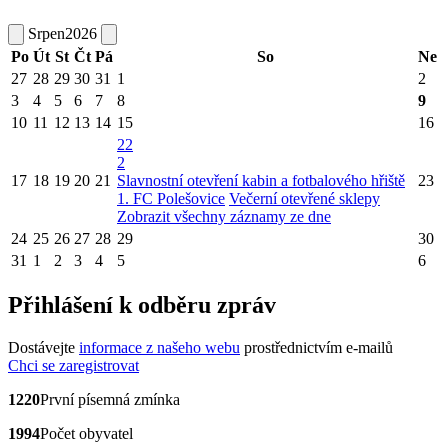
Srpen
2026
Po
Út
St
Čt
Pá
So
Ne
27
28
29
30
31
1
2
3
4
5
6
7
8
9
10
11
12
13
14
15
16
22
2
17
18
19
20
21
Slavnostní otevření kabin a fotbalového hřiště
23
1. FC Polešovice
Večerní otevřené sklepy
Zobrazit všechny záznamy ze dne
24
25
26
27
28
29
30
31
1
2
3
4
5
6
Přihlášení k odběru zpráv
Dostávejte
informace z našeho webu
prostřednictvím e-mailů
Chci se zaregistrovat
1220
První písemná zmínka
1994
Počet obyvatel