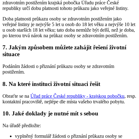
zdravotním postižením krajská pobočka Úřadu práce České
republiky určí dobu platnosti tohoto průkazu jako veřejné listiny.
Doba platnosti průkazu osoby se zdravotním postižením jako
veřejné listiny je nejvýše 5 let u osob do 18 let věku a nejvýše 10 let
u osob starších 18 let věku; tato doba nemůže být delší, než je doba,
po kterou trvá nárok na průkaz osoby se zdravotním postižením.
7. Jakým způsobem můžete zahájit řešení životní
situace
Podáním žádosti o přiznání průkazu osoby se zdravotním
postižením.
8. Na které instituci životní situaci řešit
Obraťte se na
Úřad práce České republiky - krajskou pobočku
, resp.
kontaktní pracoviště, nejlépe dle místa vašeho trvalého pobytu.
10. Jaké doklady je nutné mít s sebou
Na úřadě předložte:
vyplněný formulář žádosti o přiznání průkazu osoby se