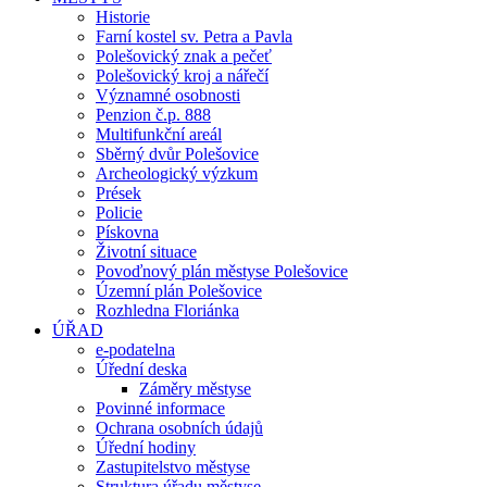
Historie
Farní kostel sv. Petra a Pavla
Polešovický znak a pečeť
Polešovický kroj a nářečí
Významné osobnosti
Penzion č.p. 888
Multifunkční areál
Sběrný dvůr Polešovice
Archeologický výzkum
Prések
Policie
Pískovna
Životní situace
Povoďnový plán městyse Polešovice
Územní plán Polešovice
Rozhledna Floriánka
ÚŘAD
e-podatelna
Úřední deska
Záměry městyse
Povinné informace
Ochrana osobních údajů
Úřední hodiny
Zastupitelstvo městyse
Struktura úřadu městyse