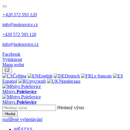
+420 572 593 120
info@polesovice.cz
+420 572 593 120
info@polesovice.cz
Facebook
Vytisknout
Mapa webu
CZ
Čeština
English
Deutsch
Le français
Espanol
русский
Українська
Městys
Polešovice
Městys
Polešovice
Hledaný výraz
Hledat
rozšířené vyhledávání
MĚSTYS