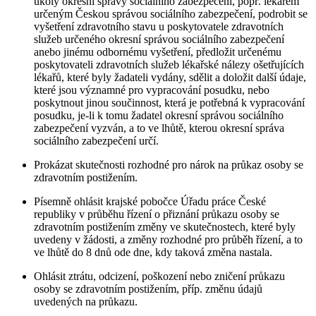
úkoly okresní správy sociálního zabezpečení, popř. lékařem
určeným Českou správou sociálního zabezpečení, podrobit se
vyšetření zdravotního stavu u poskytovatele zdravotních
služeb určeného okresní správou sociálního zabezpečení
anebo jinému odbornému vyšetření, předložit určenému
poskytovateli zdravotních služeb lékařské nálezy ošetřujících
lékařů, které byly žadateli vydány, sdělit a doložit další údaje,
které jsou významné pro vypracování posudku, nebo
poskytnout jinou součinnost, která je potřebná k vypracování
posudku, je-li k tomu žadatel okresní správou sociálního
zabezpečení vyzván, a to ve lhůtě, kterou okresní správa
sociálního zabezpečení určí.
Prokázat skutečnosti rozhodné pro nárok na průkaz osoby se
zdravotním postižením.
Písemně ohlásit krajské pobočce Úřadu práce České
republiky v průběhu řízení o přiznání průkazu osoby se
zdravotním postižením změny ve skutečnostech, které byly
uvedeny v žádosti, a změny rozhodné pro průběh řízení, a to
ve lhůtě do 8 dnů ode dne, kdy taková změna nastala.
Ohlásit ztrátu, odcizení, poškození nebo zničení průkazu
osoby se zdravotním postižením, příp. změnu údajů
uvedených na průkazu.