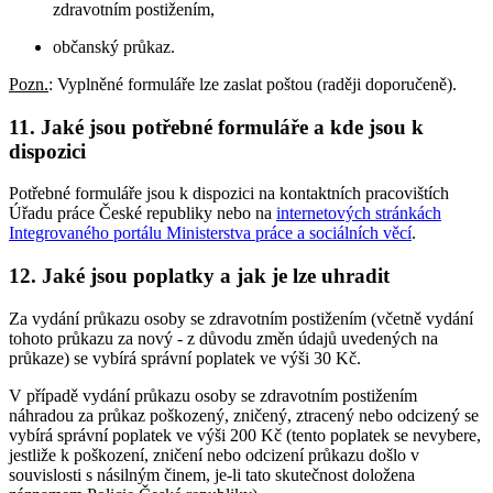
zdravotním postižením,
občanský průkaz.
Pozn.
: Vyplněné formuláře lze zaslat poštou (raději doporučeně).
11. Jaké jsou potřebné formuláře a kde jsou k
dispozici
Potřebné formuláře jsou k dispozici na kontaktních pracovištích
Úřadu práce České republiky nebo na
internetových stránkách
Integrovaného portálu Ministerstva práce a sociálních věcí
.
12. Jaké jsou poplatky a jak je lze uhradit
Za vydání průkazu osoby se zdravotním postižením (včetně vydání
tohoto průkazu za nový - z důvodu změn údajů uvedených na
průkaze) se vybírá správní poplatek ve výši 30 Kč.
V případě vydání průkazu osoby se zdravotním postižením
náhradou za průkaz poškozený, zničený, ztracený nebo odcizený se
vybírá správní poplatek ve výši 200 Kč (tento poplatek se nevybere,
jestliže k poškození, zničení nebo odcizení průkazu došlo v
souvislosti s násilným činem, je-li tato skutečnost doložena