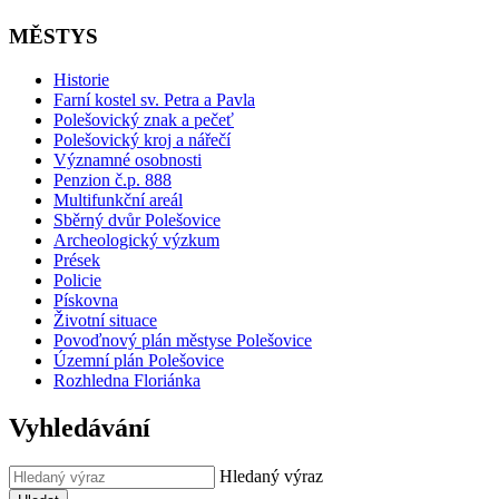
MĚSTYS
Historie
Farní kostel sv. Petra a Pavla
Polešovický znak a pečeť
Polešovický kroj a nářečí
Významné osobnosti
Penzion č.p. 888
Multifunkční areál
Sběrný dvůr Polešovice
Archeologický výzkum
Prések
Policie
Pískovna
Životní situace
Povoďnový plán městyse Polešovice
Územní plán Polešovice
Rozhledna Floriánka
Vyhledávání
Hledaný výraz