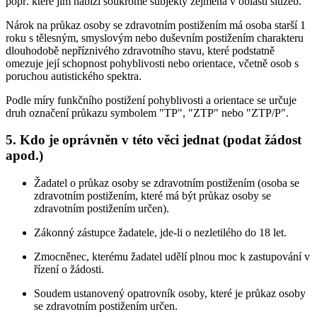
popř. které jim nabízí soukromé subjekty zejména v oblasti služeb.
Nárok na průkaz osoby se zdravotním postižením má osoba starší 1
roku s tělesným, smyslovým nebo duševním postižením charakteru
dlouhodobě nepříznivého zdravotního stavu, které podstatně
omezuje její schopnost pohyblivosti nebo orientace, včetně osob s
poruchou autistického spektra.
Podle míry funkčního postižení pohyblivosti a orientace se určuje
druh označení průkazu symbolem "TP", "ZTP" nebo "ZTP/P".
5. Kdo je oprávněn v této věci jednat (podat žádost
apod.)
Žadatel o průkaz osoby se zdravotním postižením (osoba se
zdravotním postižením, které má být průkaz osoby se
zdravotním postižením určen).
Zákonný zástupce žadatele, jde-li o nezletilého do 18 let.
Zmocněnec, kterému žadatel udělí plnou moc k zastupování v
řízení o žádosti.
Soudem ustanovený opatrovník osoby, které je průkaz osoby
se zdravotním postižením určen.