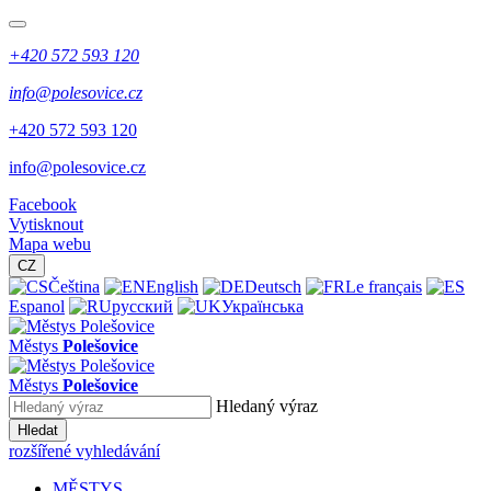
+420 572 593 120
info@polesovice.cz
+420 572 593 120
info@polesovice.cz
Facebook
Vytisknout
Mapa webu
CZ
Čeština
English
Deutsch
Le français
Espanol
русский
Українська
Městys
Polešovice
Městys
Polešovice
Hledaný výraz
Hledat
rozšířené vyhledávání
MĚSTYS