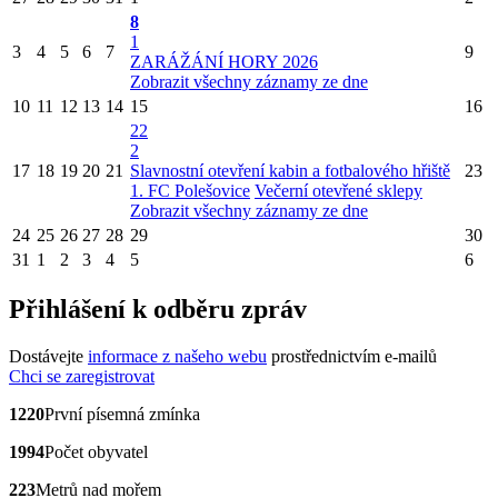
8
1
3
4
5
6
7
9
ZARÁŽÁNÍ HORY 2026
Zobrazit všechny záznamy ze dne
10
11
12
13
14
15
16
22
2
17
18
19
20
21
Slavnostní otevření kabin a fotbalového hřiště
23
1. FC Polešovice
Večerní otevřené sklepy
Zobrazit všechny záznamy ze dne
24
25
26
27
28
29
30
31
1
2
3
4
5
6
Přihlášení k odběru zpráv
Dostávejte
informace z našeho webu
prostřednictvím e-mailů
Chci se zaregistrovat
1220
První písemná zmínka
1994
Počet obyvatel
223
Metrů nad mořem