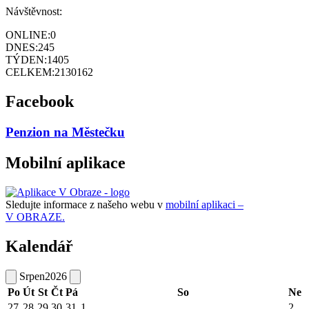
Návštěvnost:
ONLINE:
0
DNES:
245
TÝDEN:
1405
CELKEM:
2130162
Facebook
Penzion na Městečku
Mobilní aplikace
Sledujte informace z našeho webu v
mobilní aplikaci –
V OBRAZE.
Kalendář
Srpen
2026
Po
Út
St
Čt
Pá
So
Ne
27
28
29
30
31
1
2