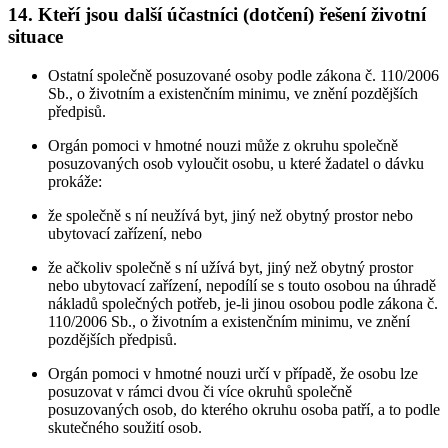
14. Kteří jsou další účastníci (dotčení) řešení životní
situace
Ostatní společně posuzované osoby podle zákona č. 110/2006
Sb., o životním a existenčním minimu, ve znění pozdějších
předpisů.
Orgán pomoci v hmotné nouzi může z okruhu společně
posuzovaných osob vyloučit osobu, u které žadatel o dávku
prokáže:
že společně s ní neužívá byt, jiný než obytný prostor nebo
ubytovací zařízení, nebo
že ačkoliv společně s ní užívá byt, jiný než obytný prostor
nebo ubytovací zařízení, nepodílí se s touto osobou na úhradě
nákladů společných potřeb, je-li jinou osobou podle zákona č.
110/2006 Sb., o životním a existenčním minimu, ve znění
pozdějších předpisů.
Orgán pomoci v hmotné nouzi určí v případě, že osobu lze
posuzovat v rámci dvou či více okruhů společně
posuzovaných osob, do kterého okruhu osoba patří, a to podle
skutečného soužití osob.