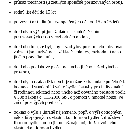
průkaz totožnosti (u zletilých společně posuzovaných osob),
rodný list dětí do 15 let,
potvrzení o studiu (u nezaopatřených dětí od 15 do 26 let),
doklady o výši příjmu žadatele a společně s ním
posuzovaných osob v rozhodném období,
doklad o tom, že byt, jiný než obytný prostor nebo ubytovací
zařízení jsou užívány na základě smlouvy, rozhodnutí nebo
jiného právního titulu,
doklad o podlahové ploše bytu nebo jiného než obytného
prostoru,
doklady, na základě kterých je možné získat údaje potřebné k
hodnocení standardů kvality bydlení stavby pro individuální
či rodinnou rekreaci nebo jiného než obytného prostoru podle
§ 33b zákona č. 111/2006 Sb., o pomoci v hmotné nouzi, ve
znění pozdějších předpisů,
doklad o výši a úhradě nájemného, popř. o výši obdobných
nákladů spojených s vlastnickou formou bydlení, družstevní
formou bydlení nebo jinou než nájemní, družstevní nebo
vlastnickou formou bydlení,