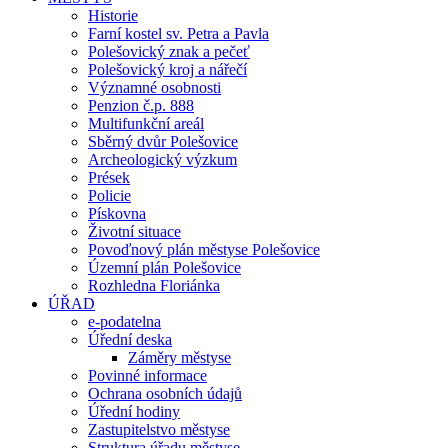
Historie
Farní kostel sv. Petra a Pavla
Polešovický znak a pečeť
Polešovický kroj a nářečí
Významné osobnosti
Penzion č.p. 888
Multifunkční areál
Sběrný dvůr Polešovice
Archeologický výzkum
Prések
Policie
Pískovna
Životní situace
Povoďnový plán městyse Polešovice
Územní plán Polešovice
Rozhledna Floriánka
ÚŘAD
e-podatelna
Úřední deska
Záměry městyse
Povinné informace
Ochrana osobních údajů
Úřední hodiny
Zastupitelstvo městyse
Struktura úřadu městyse