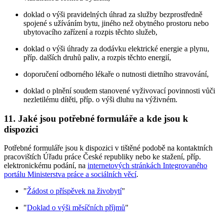
doklad o výši pravidelných úhrad za služby bezprostředně
spojené s užíváním bytu, jiného než obytného prostoru nebo
ubytovacího zařízení a rozpis těchto služeb,
doklad o výši úhrady za dodávku elektrické energie a plynu,
příp. dalších druhů paliv, a rozpis těchto energií,
doporučení odborného lékaře o nutnosti dietního stravování,
doklad o plnění soudem stanovené vyživovací povinnosti vůči
nezletilému dítěti, příp. o výši dluhu na výživném.
11. Jaké jsou potřebné formuláře a kde jsou k
dispozici
Potřebné formuláře jsou k dispozici v tištěné podobě na kontaktních
pracovištích Úřadu práce České republiky nebo ke stažení, příp.
elektronickému podání, na
internetových stránkách Integrovaného
portálu Ministerstva práce a sociálních věcí
.
"
Žádost o příspěvek na živobytí
"
"
Doklad o výši měsíčních příjmů
"