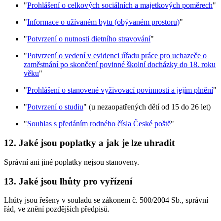
"
Prohlášení o celkových sociálních a majetkových poměrech
"
"
Informace o užívaném bytu (obývaném prostoru)
"
"
Potvrzení o nutnosti dietního stravování
"
"
Potvrzení o vedení v evidenci úřadu práce pro uchazeče o
zaměstnání po skončení povinné školní docházky do 18. roku
věku
"
"
Prohlášení o stanovené vyživovací povinnosti a jejím plnění
"
"
Potvrzení o studiu
" (u nezaopatřených dětí od 15 do 26 let)
"
Souhlas s předáním rodného čísla České poště
"
12. Jaké jsou poplatky a jak je lze uhradit
Správní ani jiné poplatky nejsou stanoveny.
13. Jaké jsou lhůty pro vyřízení
Lhůty jsou řešeny v souladu se zákonem č. 500/2004 Sb., správní
řád, ve znění pozdějších předpisů.