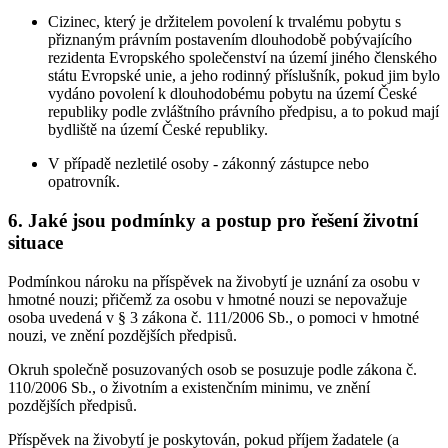
Cizinec, který je držitelem povolení k trvalému pobytu s
přiznaným právním postavením dlouhodobě pobývajícího
rezidenta Evropského společenství na území jiného členského
státu Evropské unie, a jeho rodinný příslušník, pokud jim bylo
vydáno povolení k dlouhodobému pobytu na území České
republiky podle zvláštního právního předpisu, a to pokud mají
bydliště na území České republiky.
V případě nezletilé osoby - zákonný zástupce nebo
opatrovník.
6. Jaké jsou podmínky a postup pro řešení životní
situace
Podmínkou nároku na příspěvek na živobytí je uznání za osobu v
hmotné nouzi; přičemž za osobu v hmotné nouzi se nepovažuje
osoba uvedená v § 3 zákona č. 111/2006 Sb., o pomoci v hmotné
nouzi, ve znění pozdějších předpisů.
Okruh společně posuzovaných osob se posuzuje podle zákona č.
110/2006 Sb., o životním a existenčním minimu, ve znění
pozdějších předpisů.
Příspěvek na živobytí je poskytován, pokud příjem žadatele (a