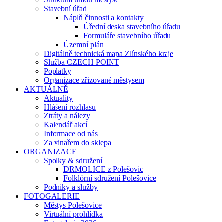
Stavební úřad
Náplň činnosti a kontakty
Úřední deska stavebního úřadu
Formuláře stavebního úřadu
Územní plán
Digitálně technická mapa Zlínského kraje
Služba CZECH POINT
Poplatky
Organizace zřizované městysem
AKTUÁLNĚ
Aktuality
Hlášení rozhlasu
Ztráty a nálezy
Kalendář akcí
Informace od nás
Za vinařem do sklepa
ORGANIZACE
Spolky & sdružení
DRMOLICE z Polešovic
Folklórní sdružení Polešovice
Podniky a služby
FOTOGALERIE
Městys Polešovice
Virtuální prohlídka