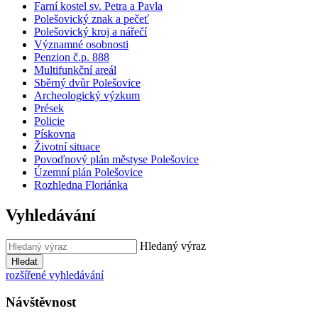
Farní kostel sv. Petra a Pavla
Polešovický znak a pečeť
Polešovický kroj a nářečí
Významné osobnosti
Penzion č.p. 888
Multifunkční areál
Sběrný dvůr Polešovice
Archeologický výzkum
Prések
Policie
Pískovna
Životní situace
Povoďnový plán městyse Polešovice
Územní plán Polešovice
Rozhledna Floriánka
Vyhledávání
Hledaný výraz
Hledat
rozšířené vyhledávání
Návštěvnost