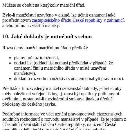
Můžete se obrátit na kterýkoliv matriční úřad.
Bylo-li manželství uzavřeno v cizině, lze učinit oznámení také
prostřednictvím
zastupitelského úřadu České republiky v zahraničí
,
anebo přímo u zvláštní matriky.
10. Jaké doklady je nutné mít s sebou
Rozvedený manžel matričnímu úřadu předloží:
platný průkaz totožnosti,
oddací list (oddací list nemusí předkládat v případě, že
oznámení činí u matričního úřadu v místě uzavření
manželství),
doklad o rozvodu manželství s údajem o nabytí právní moci.
Předkládá-li rozvedený manžel cizozemské doklady, je třeba, aby
měly náležitosti veřejné listiny, tj. musí být opatřeny potřebnými
ověřeními, nestanoví-li mezinárodní smlouva jinak, a úředně
přeloženy do českého jazyka.
Podrobné informace ve věci uznání pravomocných cizozemských
soudních rozhodnutí o rozvodu manželství v případě, že je jedním z
účastníků řízení státní občan České republiky, na území České
republiky sdělí kterýkoliv matriční úřad České republiky.