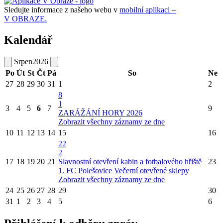
Sledujte informace z našeho webu v
mobilní aplikaci –
V OBRAZE.
Kalendář
Srpen
2026
Po
Út
St
Čt
Pá
So
Ne
27
28
29
30
31
1
2
8
1
3
4
5
6
7
9
ZARÁŽÁNÍ HORY 2026
Zobrazit všechny záznamy ze dne
10
11
12
13
14
15
16
22
2
17
18
19
20
21
Slavnostní otevření kabin a fotbalového hřiště
23
1. FC Polešovice
Večerní otevřené sklepy
Zobrazit všechny záznamy ze dne
24
25
26
27
28
29
30
31
1
2
3
4
5
6