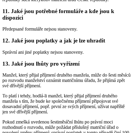
11. Jaké jsou potřebné formuláře a kde jsou k
dispozici
Předepsané formuláře nejsou stanoveny.
12. Jaké jsou poplatky a jak je lze uhradit
Správní ani jiné poplatky nejsou stanoveny.
13. Jaké jsou lhůty pro vyřízení
Manžel, který přijal příjmení druhého manžela, může do šesti měsíců
po rozvodu manželství oznámit matričnímu úřadu, že přijímá zpět
své dřívější příjmení.
To platí i tehdy, hodlá-li manžel, který přijal příjmení druhého
manžela s tím, že bude ke společnému příjmení připojovat své
dosavadní příjmení, popř. první ze svých příjmení, užívat napříště
jen své dřívější příjmení.
Pokud zmešká uvedenou šestiměsíční lhůtu po právní moci
rozhodnutí o rozvodu, může požádat příslušný matriční úřad o
povolení změny příjmení; správní poplatek v tomto případě činí 100