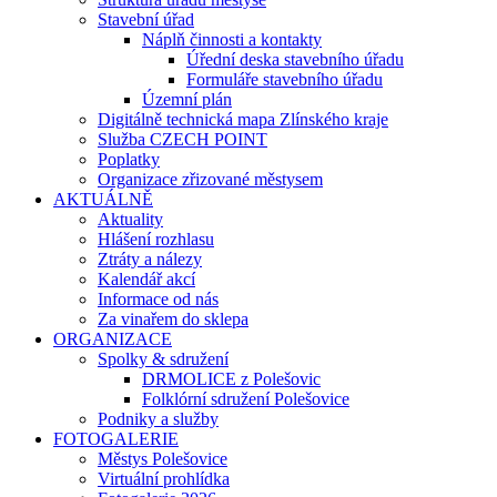
Stavební úřad
Náplň činnosti a kontakty
Úřední deska stavebního úřadu
Formuláře stavebního úřadu
Územní plán
Digitálně technická mapa Zlínského kraje
Služba CZECH POINT
Poplatky
Organizace zřizované městysem
AKTUÁLNĚ
Aktuality
Hlášení rozhlasu
Ztráty a nálezy
Kalendář akcí
Informace od nás
Za vinařem do sklepa
ORGANIZACE
Spolky & sdružení
DRMOLICE z Polešovic
Folklórní sdružení Polešovice
Podniky a služby
FOTOGALERIE
Městys Polešovice
Virtuální prohlídka