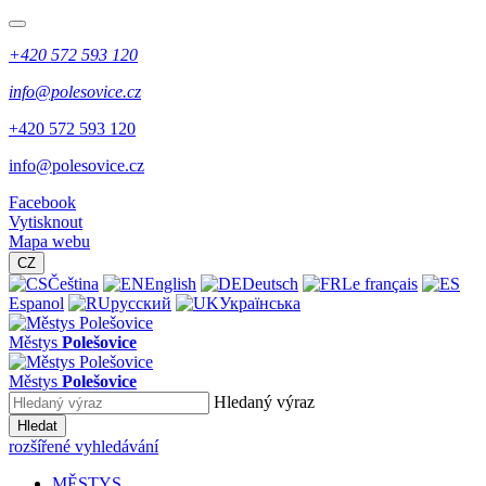
+420 572 593 120
info@polesovice.cz
+420 572 593 120
info@polesovice.cz
Facebook
Vytisknout
Mapa webu
CZ
Čeština
English
Deutsch
Le français
Espanol
русский
Українська
Městys
Polešovice
Městys
Polešovice
Hledaný výraz
Hledat
rozšířené vyhledávání
MĚSTYS