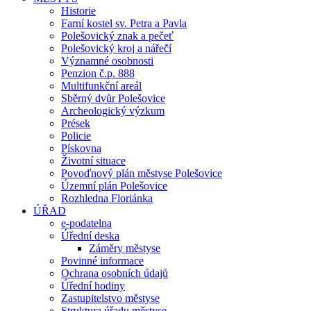
Historie
Farní kostel sv. Petra a Pavla
Polešovický znak a pečeť
Polešovický kroj a nářečí
Významné osobnosti
Penzion č.p. 888
Multifunkční areál
Sběrný dvůr Polešovice
Archeologický výzkum
Prések
Policie
Pískovna
Životní situace
Povoďnový plán městyse Polešovice
Územní plán Polešovice
Rozhledna Floriánka
ÚŘAD
e-podatelna
Úřední deska
Záměry městyse
Povinné informace
Ochrana osobních údajů
Úřední hodiny
Zastupitelstvo městyse
Struktura úřadu městyse