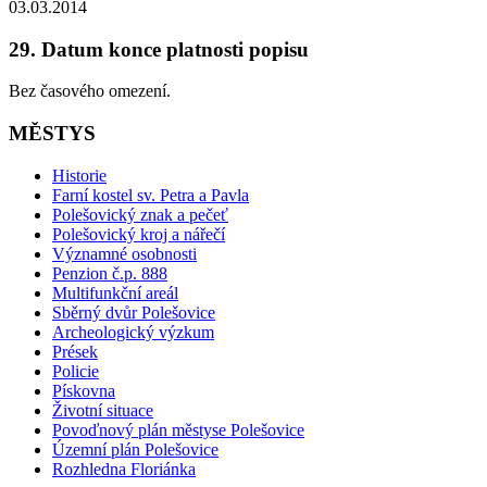
03.03.2014
29. Datum konce platnosti popisu
Bez časového omezení.
MĚSTYS
Historie
Farní kostel sv. Petra a Pavla
Polešovický znak a pečeť
Polešovický kroj a nářečí
Významné osobnosti
Penzion č.p. 888
Multifunkční areál
Sběrný dvůr Polešovice
Archeologický výzkum
Prések
Policie
Pískovna
Životní situace
Povoďnový plán městyse Polešovice
Územní plán Polešovice
Rozhledna Floriánka