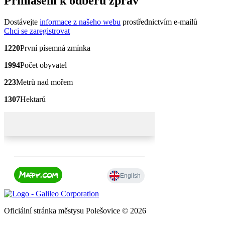
Přihlášení k odběru zpráv
Dostávejte
informace z našeho webu
prostřednictvím e-mailů
Chci se zaregistrovat
1220
První písemná zmínka
1994
Počet obyvatel
223
Metrů nad mořem
1307
Hektarů
Oficiální stránka městysu Polešovice © 2026