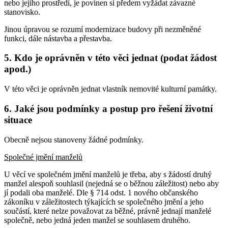
nebo jejího prostředí, je povinen si předem vyžádat závazné
stanovisko.
Jinou úpravou se rozumí modernizace budovy při nezměněné
funkci, dále nástavba a přestavba.
5. Kdo je oprávněn v této věci jednat (podat žádost
apod.)
V této věci je oprávněn jednat vlastník nemovité kulturní památky.
6. Jaké jsou podmínky a postup pro řešení životní
situace
Obecně nejsou stanoveny žádné podmínky.
Společné jmění manželů
U věcí ve společném jmění manželů je třeba, aby s žádostí druhý
manžel alespoň souhlasil (nejedná se o běžnou záležitost) nebo aby
jí podali oba manželé. Dle § 714 odst. 1 nového občanského
zákoníku v záležitostech týkajících se společného jmění a jeho
součástí, které nelze považovat za běžné, právně jednají manželé
společně, nebo jedná jeden manžel se souhlasem druhého.