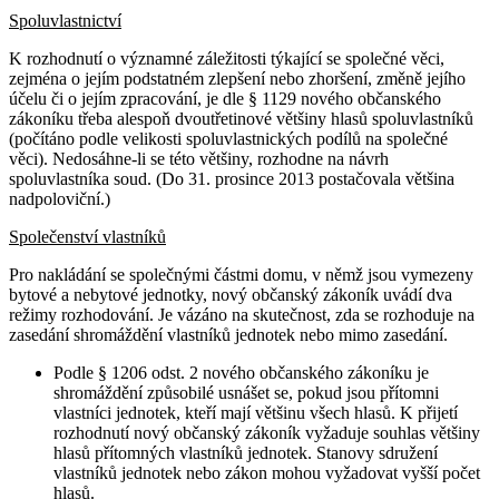
Spoluvlastnictví
K rozhodnutí o významné záležitosti týkající se společné věci,
zejména o jejím podstatném zlepšení nebo zhoršení, změně jejího
účelu či o jejím zpracování, je dle § 1129 nového občanského
zákoníku třeba alespoň dvoutřetinové většiny hlasů spoluvlastníků
(počítáno podle velikosti spoluvlastnických podílů na společné
věci). Nedosáhne-li se této většiny, rozhodne na návrh
spoluvlastníka soud. (Do 31. prosince 2013 postačovala většina
nadpoloviční.)
Společenství vlastníků
Pro nakládání se společnými částmi domu, v němž jsou vymezeny
bytové a nebytové jednotky, nový občanský zákoník uvádí dva
režimy rozhodování. Je vázáno na skutečnost, zda se rozhoduje na
zasedání shromáždění vlastníků jednotek nebo mimo zasedání.
Podle § 1206 odst. 2 nového občanského zákoníku je
shromáždění způsobilé usnášet se, pokud jsou přítomni
vlastníci jednotek, kteří mají většinu všech hlasů. K přijetí
rozhodnutí nový občanský zákoník vyžaduje souhlas většiny
hlasů přítomných vlastníků jednotek. Stanovy sdružení
vlastníků jednotek nebo zákon mohou vyžadovat vyšší počet
hlasů.