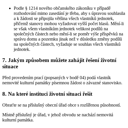
Podle § 1214 nového občanského zákoníku v případě
rozhodování mimo zasedání je třeba, aby s úpravou souhlasila
a k žádosti se připojila většina všech vlastníků jednotek,
přičemž stanovy mohou vyžadovat vyšší počet hlasů. Mění-li
se však všem vlastníkům jednotek velikost podílů na
společných částech nebo mění-li se poměr výše příspěvků na
správu domu a pozemku jinak než v důsledku změny podílů
na společných částech, vyžaduje se souhlas všech vlastníků
jednotek.
7. Jakým způsobem můžete zahájit řešení životní
situace
Před provedením prací (popsaných v bodě 04) podá vlastník
nemovité kulturní památky písemnou žádost o závazné stanovisko.
8. Na které instituci životní situaci řešit
Obraťte se na příslušný obecní úřad obce s rozšířenou působností.
Místně příslušný je úřad, v jehož obvodu se nachází nemovitá
kulturní památka.