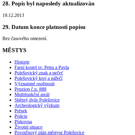
28. Popis byl naposledy aktualizován
19.12.2013
29. Datum konce platnosti popisu
Bez časového omezení.
MĚSTYS
Historie
Farní kostel sv. Petra a Pavla
Polešovický znak a pečeť
Polešovický kroj a nářečí
Významné osobnosti
Penzion č.p. 888
Multifunkční areál
Sběrný dvůr Polešovice
Archeologický výzkum
Prések
Policie
Pískovna
Životní situace
Povoďnový plán městyse Polešovice