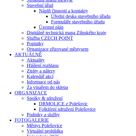
Stavební úřad
Náplň činnosti a kontakty
Úřední deska stavebního úřadu
Formuláře stavebního úřadu
Územní plán
Digitálně technická mapa Zlínského kraje
Služba CZECH POINT
Poplatky
Organizace zřizované městysem
AKTUÁLNĚ
Aktuality
Hlášení rozhlasu
Ztráty a nálezy
Kalendář akcí
Informace od nás
Za vinařem do sklepa
ORGANIZACE
Spolky & sdružení
DRMOLICE z Polešovic
Folklórní sdružení Polešovice
Podniky a služby
FOTOGALERIE
Městys Polešovice
Virtuální prohlídka