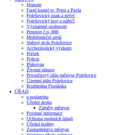
Historie
Farní kostel sv. Petra a Pavla
Polešovický znak a pečeť
Polešovický kroj a nářečí
Významné osobnosti
Penzion č.p. 888
Multifunkční areál
Sběrný dvůr Polešovice
Archeologický výzkum
Prések
Policie
Pískovna
Životní situace
Povoďnový plán městyse Polešovice
Územní plán Polešovice
Rozhledna Floriánka
ÚŘAD
e-podatelna
Úřední deska
Záměry městyse
Povinné informace
Ochrana osobních údajů
Úřední hodiny
Zastupitelstvo městyse
Struktura úřadu městyse