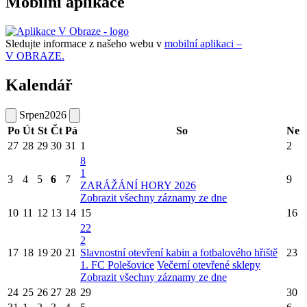
Mobilní aplikace
Sledujte informace z našeho webu v
mobilní aplikaci –
V OBRAZE.
Kalendář
Srpen
2026
Po
Út
St
Čt
Pá
So
Ne
27
28
29
30
31
1
2
8
1
3
4
5
6
7
9
ZARÁŽÁNÍ HORY 2026
Zobrazit všechny záznamy ze dne
10
11
12
13
14
15
16
22
2
17
18
19
20
21
Slavnostní otevření kabin a fotbalového hřiště
23
1. FC Polešovice
Večerní otevřené sklepy
Zobrazit všechny záznamy ze dne
24
25
26
27
28
29
30