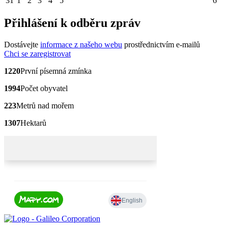
31
1
2
3
4
5
6
Přihlášení k odběru zpráv
Dostávejte
informace z našeho webu
prostřednictvím e-mailů
Chci se zaregistrovat
1220
První písemná zmínka
1994
Počet obyvatel
223
Metrů nad mořem
1307
Hektarů