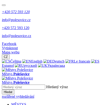
+420 572 593 120
info@polesovice.cz
+420 572 593 120
info@polesovice.cz
Facebook
Vytisknout
Mapa webu
CZ
Čeština
English
Deutsch
Le français
Espanol
русский
Українська
Městys
Polešovice
Městys
Polešovice
Hledaný výraz
Hledat
rozšířené vyhledávání
MĚSTYS