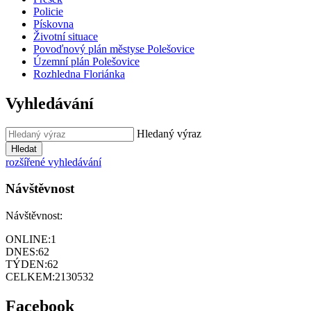
Policie
Pískovna
Životní situace
Povoďnový plán městyse Polešovice
Územní plán Polešovice
Rozhledna Floriánka
Vyhledávání
Hledaný výraz
Hledat
rozšířené vyhledávání
Návštěvnost
Návštěvnost:
ONLINE:
1
DNES:
62
TÝDEN:
62
CELKEM:
2130532
Facebook