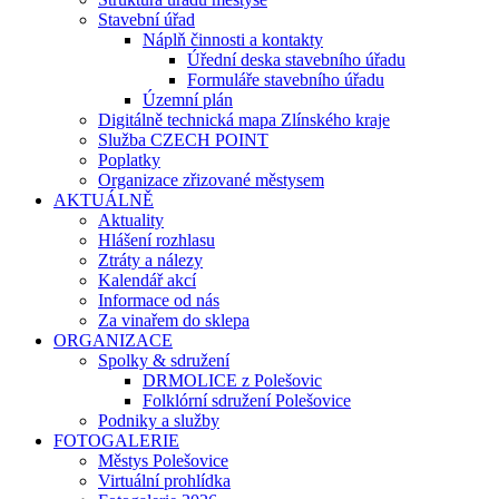
Stavební úřad
Náplň činnosti a kontakty
Úřední deska stavebního úřadu
Formuláře stavebního úřadu
Územní plán
Digitálně technická mapa Zlínského kraje
Služba CZECH POINT
Poplatky
Organizace zřizované městysem
AKTUÁLNĚ
Aktuality
Hlášení rozhlasu
Ztráty a nálezy
Kalendář akcí
Informace od nás
Za vinařem do sklepa
ORGANIZACE
Spolky & sdružení
DRMOLICE z Polešovic
Folklórní sdružení Polešovice
Podniky a služby
FOTOGALERIE
Městys Polešovice
Virtuální prohlídka