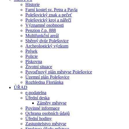
Historie
Farní kostel sv. Petra a Pavla
Polešovický znak a pečeť
Polešovický kroj a nářečí
Významné osobnosti
Penzion č.p. 888
Multifunkční areál
Sběrný dvůr Polešovice
Archeologický výzkum
Prések
Policie
Pískovna
Životní situace
Povoďnový plán městyse Polešovice
Územní plán Polešovice
Rozhledna Floriánka
ÚŘAD
e-podatelna
Úřední deska
Záměry městyse
Povinné informace
Ochrana osobních údajů
Úřední hodiny
Zastupitelstvo městyse
Struktura úřadu městyse