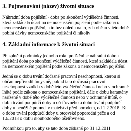
3. Pojmenování (název) životní situace
Náhradní doba pojištění - doba po skončení výdělečné činnosti,
která zakládala účast na nemocenském pojištění podle zákona o
nemocenském pojištění, a to bez ohledu na to, zda občan v této době
pobírá dávky nemocenského pojištění či nikoliv
4. Základní informace k životní situaci
Při splnění podmínky jednoho roku pojištění je náhradní dobou
pojištění doba po skončení výdělečné činnosti, která zakládala účast
na nemocenském pojištění podle zákona o nemocenském pojištění.
Jedná se o dobu trvání dočasné pracovní neschopnosti, kterou si
občan nepřivodil úmyslně, pokud tato dočasná pracovní
neschopnost vznikla v době této výdělečné činnosti nebo v ochranné
lhůtě podle zákona o nemocenském pojištění, dále o dobu karantény
nařízené v době této výdělečné činnosti nebo v ochranné lhůtě, o
dobu trvání podpůrčí doby u ošetřovného a dobu trvání podpůrčí
doby u peněžité pomoci v mateřství před porodem, od 1.2.2018 též
o dobu trvání podpůrčí doby u otcovské poporodní péče a od
1.6.2018 o dobu dlouhodobého ošetřovného.
Podmínkou pro to, aby se tato doba získaná po 31.12.2011