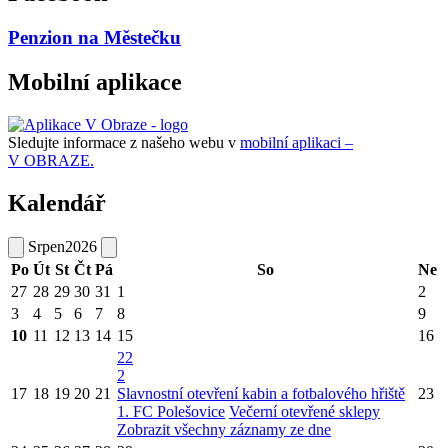
Penzion na Městečku
Mobilní aplikace
Sledujte informace z našeho webu v
mobilní aplikaci –
V OBRAZE.
Kalendář
Srpen
2026
Po
Út
St
Čt
Pá
So
Ne
27
28
29
30
31
1
2
3
4
5
6
7
8
9
10
11
12
13
14
15
16
22
2
17
18
19
20
21
Slavnostní otevření kabin a fotbalového hřiště
23
1. FC Polešovice
Večerní otevřené sklepy
Zobrazit všechny záznamy ze dne