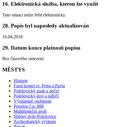
16. Elektronická služba, kterou lze využít
Tuto situaci nelze řešit elektronicky.
28. Popis byl naposledy aktualizován
16.04.2018
29. Datum konce platnosti popisu
Bez časového omezení.
MĚSTYS
Historie
Farní kostel sv. Petra a Pavla
Polešovický znak a pečeť
Polešovický kroj a nářečí
Významné osobnosti
Penzion č.p. 888
Multifunkční areál
Sběrný dvůr Polešovice
Archeologický výzkum
Prések