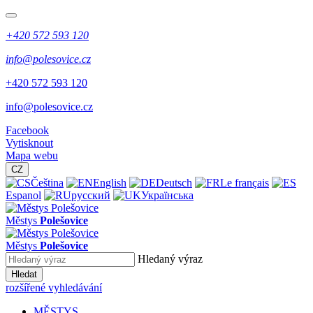
+420 572 593 120
info@polesovice.cz
+420 572 593 120
info@polesovice.cz
Facebook
Vytisknout
Mapa webu
CZ
Čeština
English
Deutsch
Le français
Espanol
русский
Українська
Městys
Polešovice
Městys
Polešovice
Hledaný výraz
Hledat
rozšířené vyhledávání
MĚSTYS