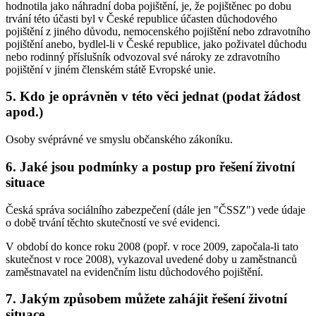
hodnotila jako náhradní doba pojištění, je, že pojištěnec po dobu
trvání této účasti byl v České republice účasten důchodového
pojištění z jiného důvodu, nemocenského pojištění nebo zdravotního
pojištění anebo, bydlel-li v České republice, jako poživatel důchodu
nebo rodinný příslušník odvozoval své nároky ze zdravotního
pojištění v jiném členském státě Evropské unie.
5. Kdo je oprávněn v této věci jednat (podat žádost
apod.)
Osoby svéprávné ve smyslu občanského zákoníku.
6. Jaké jsou podmínky a postup pro řešení životní
situace
Česká správa sociálního zabezpečení (dále jen "ČSSZ") vede údaje
o době trvání těchto skutečností ve své evidenci.
V období do konce roku 2008 (popř. v roce 2009, započala-li tato
skutečnost v roce 2008), vykazoval uvedené doby u zaměstnanců
zaměstnavatel na evidenčním listu důchodového pojištění.
7. Jakým způsobem můžete zahájit řešení životní
situace