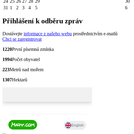
24
25
26
27
28
29
30
31
1
2
3
4
5
6
Přihlášení k odběru zpráv
Dostávejte
informace z našeho webu
prostřednictvím e-mailů
Chci se zaregistrovat
1220
První písemná zmínka
1994
Počet obyvatel
223
Metrů nad mořem
1307
Hektarů