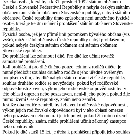
fyzická osoba, která byla k 31. prosinci 1992 státním občanem
České a Slovenské Federativní Republiky a nebyla českým státním
občanem ani státním občanem Slovenské republiky; nabytí státního
občanství České republiky tímto způsobem není umožněno fyzické
osobě, která je ke dni učinění prohlášení státním občanem Slovenské
republiky.
Fyzická osoba, jež je v přímé linii potomkem bývalého občana (viz
výše), může státní občanství České republiky nabýt prohlášením,
pokud nebyla českým státním občanem ani státním občanem
Slovenské republiky.
Do prohlášení lze zahrnout i dítě. Pro dítě lze učinit rovněž
samostatné prohlášení.
Je-li prohlášení pro dítě činěno pouze jedním z rodičů dítěte, je
nutné předložit souhlas druhého rodiče s jeho úředně ověřeným
podpisem s tím, aby dítě nabylo státní občanství České republiky;
souhlas druhého rodiče se nevyžaduje, pokud byl rodičovské
odpovědnosti zbaven, výkon jeho rodičovské odpovědnosti byl v
této oblasti omezen nebo pozastaven, není-li jeho pobyt, pokud žije
mimo území České republiky, znám nebo zemřel.
Jestliže oba rodiče zemřeli, byli zbaveni rodičovské odpovědnosti,
výkon jejich rodičovské odpovědnosti byl v této oblasti omezen
nebo pozastaven nebo není-li jejich pobyt, pokud žijí mimo území
České republiky, znám, může prohlášení učinit zákonný zástupce
nebo opatrovník.
Pokud je dítě starší 15 let, je třeba k prohlášení připojit jeho souhlas