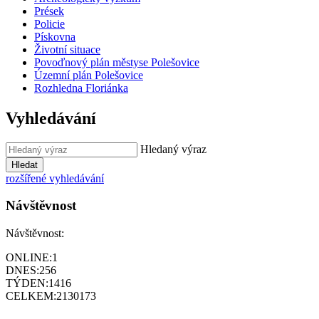
Prések
Policie
Pískovna
Životní situace
Povoďnový plán městyse Polešovice
Územní plán Polešovice
Rozhledna Floriánka
Vyhledávání
Hledaný výraz
Hledat
rozšířené vyhledávání
Návštěvnost
Návštěvnost:
ONLINE:
1
DNES:
256
TÝDEN:
1416
CELKEM:
2130173