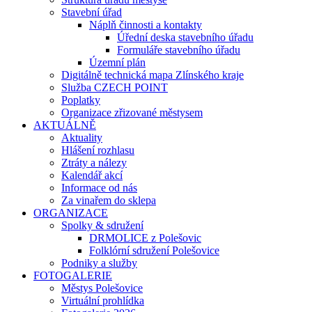
Stavební úřad
Náplň činnosti a kontakty
Úřední deska stavebního úřadu
Formuláře stavebního úřadu
Územní plán
Digitálně technická mapa Zlínského kraje
Služba CZECH POINT
Poplatky
Organizace zřizované městysem
AKTUÁLNĚ
Aktuality
Hlášení rozhlasu
Ztráty a nálezy
Kalendář akcí
Informace od nás
Za vinařem do sklepa
ORGANIZACE
Spolky & sdružení
DRMOLICE z Polešovic
Folklórní sdružení Polešovice
Podniky a služby
FOTOGALERIE
Městys Polešovice
Virtuální prohlídka