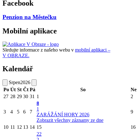
Facebook
Penzion na Městečku
Mobilní aplikace
Sledujte informace z našeho webu v
mobilní aplikaci –
V OBRAZE.
Kalendář
Srpen
2026
Po
Út
St
Čt
Pá
So
Ne
27
28
29
30
31
1
2
8
1
3
4
5
6
7
9
ZARÁŽÁNÍ HORY 2026
Zobrazit všechny záznamy ze dne
10
11
12
13
14
15
16
22
2