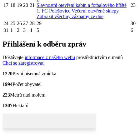
17
18
19
20
21
Slavnostní otevření kabin a fotbalového hřiště
23
1. FC Polešovice
Večerní otevřené sklepy
Zobrazit všechny záznamy ze dne
24
25
26
27
28
29
30
31
1
2
3
4
5
6
Přihlášení k odběru zpráv
Dostávejte
informace z našeho webu
prostřednictvím e-mailů
Chci se zaregistrovat
1220
První písemná zmínka
1994
Počet obyvatel
223
Metrů nad mořem
1307
Hektarů