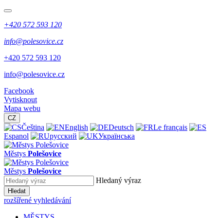
+420 572 593 120
info@polesovice.cz
+420 572 593 120
info@polesovice.cz
Facebook
Vytisknout
Mapa webu
CZ
Čeština
English
Deutsch
Le français
Espanol
русский
Українська
Městys
Polešovice
Městys
Polešovice
Hledaný výraz
Hledat
rozšířené vyhledávání
MĚSTYS