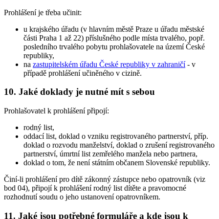
Prohlášení je třeba učinit:
u krajského úřadu (v hlavním městě Praze u úřadu městské
části Praha 1 až 22) příslušného podle místa trvalého, popř.
posledního trvalého pobytu prohlašovatele na území České
republiky,
na
zastupitelském úřadu České republiky v zahraničí
- v
případě prohlášení učiněného v cizině.
10. Jaké doklady je nutné mít s sebou
Prohlašovatel k prohlášení připojí:
rodný list,
oddací list, doklad o vzniku registrovaného partnerství, příp.
doklad o rozvodu manželství, doklad o zrušení registrovaného
partnerství, úmrtní list zemřelého manžela nebo partnera,
doklad o tom, že není státním občanem Slovenské republiky.
Činí-li prohlášení pro dítě zákonný zástupce nebo opatrovník (viz
bod 04), připojí k prohlášení rodný list dítěte a pravomocné
rozhodnutí soudu o jeho ustanovení opatrovníkem.
11. Jaké jsou potřebné formuláře a kde jsou k