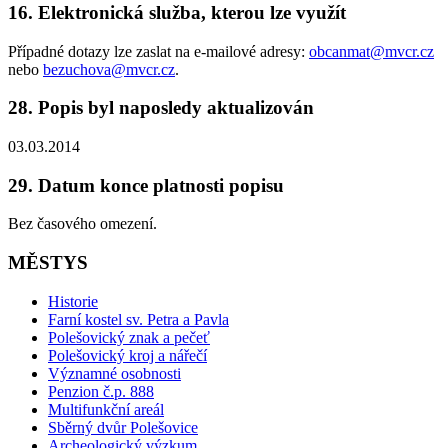
16. Elektronická služba, kterou lze využít
Případné dotazy lze zaslat na e-mailové adresy:
obcanmat@mvcr.cz
nebo
bezuchova@mvcr.cz
.
28. Popis byl naposledy aktualizován
03.03.2014
29. Datum konce platnosti popisu
Bez časového omezení.
MĚSTYS
Historie
Farní kostel sv. Petra a Pavla
Polešovický znak a pečeť
Polešovický kroj a nářečí
Významné osobnosti
Penzion č.p. 888
Multifunkční areál
Sběrný dvůr Polešovice
Archeologický výzkum