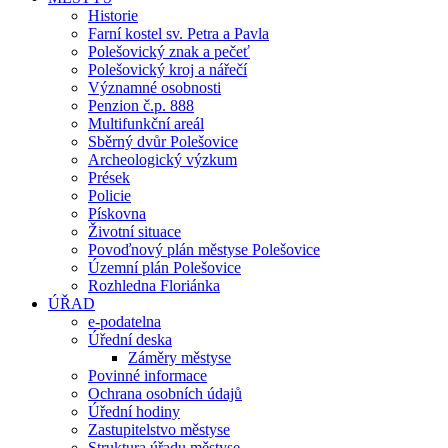
Historie
Farní kostel sv. Petra a Pavla
Polešovický znak a pečeť
Polešovický kroj a nářečí
Významné osobnosti
Penzion č.p. 888
Multifunkční areál
Sběrný dvůr Polešovice
Archeologický výzkum
Prések
Policie
Pískovna
Životní situace
Povoďnový plán městyse Polešovice
Územní plán Polešovice
Rozhledna Floriánka
ÚŘAD
e-podatelna
Úřední deska
Záměry městyse
Povinné informace
Ochrana osobních údajů
Úřední hodiny
Zastupitelstvo městyse
Struktura úřadu městyse