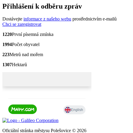
Přihlášení k odběru zpráv
Dostávejte
informace z našeho webu
prostřednictvím e-mailů
Chci se zaregistrovat
1220
První písemná zmínka
1994
Počet obyvatel
223
Metrů nad mořem
1307
Hektarů
Oficiální stránka městysu Polešovice © 2026