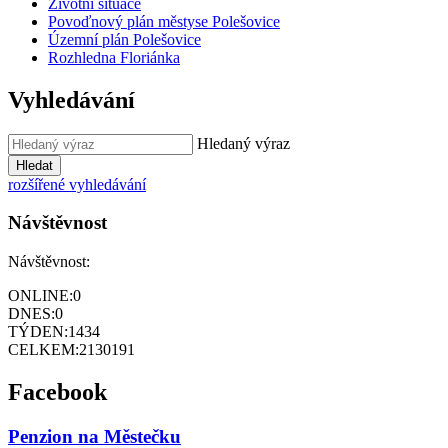
Životní situace
Povoďnový plán městyse Polešovice
Územní plán Polešovice
Rozhledna Floriánka
Vyhledávání
Hledaný výraz
Hledat
rozšířené vyhledávání
Návštěvnost
Návštěvnost:
ONLINE:
0
DNES:
0
TÝDEN:
1434
CELKEM:
2130191
Facebook
Penzion na Městečku