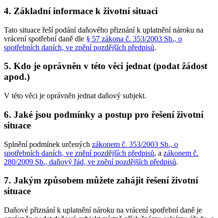
4. Základní informace k životní situaci
Tato situace řeší podání daňového přiznání k uplatnění nároku na
vrácení spotřební daně dle
§ 57 zákona č. 353/2003 Sb., o
spotřebních daních, ve znění pozdějších předpisů
.
5. Kdo je oprávněn v této věci jednat (podat žádost
apod.)
V této věci je oprávněn jednat daňový subjekt.
6. Jaké jsou podmínky a postup pro řešení životní
situace
Splnění podmínek určených
zákonem č. 353/2003 Sb., o
spotřebních daních, ve znění pozdějších předpisů
, a
zákonem č.
280/2009 Sb., daňový řád, ve znění pozdějších předpisů
.
7. Jakým způsobem můžete zahájit řešení životní
situace
Daňové přiznání k uplatnění nároku na vrácení spotřební daně je