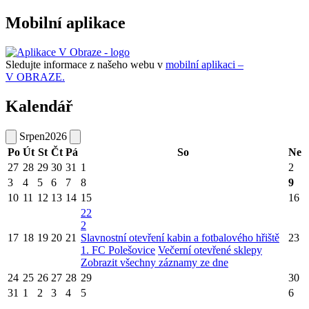
Mobilní aplikace
Sledujte informace z našeho webu v
mobilní aplikaci –
V OBRAZE.
Kalendář
Srpen
2026
Po
Út
St
Čt
Pá
So
Ne
27
28
29
30
31
1
2
3
4
5
6
7
8
9
10
11
12
13
14
15
16
22
2
17
18
19
20
21
Slavnostní otevření kabin a fotbalového hřiště
23
1. FC Polešovice
Večerní otevřené sklepy
Zobrazit všechny záznamy ze dne
24
25
26
27
28
29
30
31
1
2
3
4
5
6