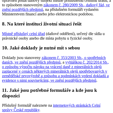
oprávněn podat daňový subjekt místně příslušnému celnímu úřadu, a
to způsobem stanoveným
zákonem č. 280/2009 Sb., daňový řád, ve
znění pozdějších předpisů
, na příslušném formuláři vydaném
Ministerstvem financí anebo jeho elektronickou podobou.
8. Na které instituci životní situaci řešit
Místně příslušný celní úřad
(daňové oddělení), určený dle sídla u
právnické osoby anebo dle místa pobytu u fyzické osoby.
10. Jaké doklady je nutné mít s sebou
Doklady jsou stanoveny
zákonem č. 353/2003 Sb., o spotřebních
daních, ve znění pozdějších předpisů
, a
vyhláškou č. 202/2014 Sb.,
o způsobu výpočtu nároku na vrácení daně z minerálních olejů
zaplacené v cenách některých minerálních olejů spotřebovaných v
zemědělské prvovýrobě a způsobu a podmínkách vedení dokladů a
evidence s nimi souvisejícími, ve znění pozdějších předpisů
.
11. Jaké jsou potřebné formuláře a kde jsou k
dispozici
Příslušný formulář naleznete na
internetových stránkách Celní
správy České republiky
.