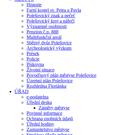
Historie
Farní kostel sv. Petra a Pavla
Polešovický znak a pečeť
Polešovický kroj a nářečí
Významné osobnosti
Penzion č.p. 888
Multifunkční areál
Sběrný dvůr Polešovice
Archeologický výzkum
Prések
Policie
Pískovna
Životní situace
Povoďnový plán městyse Polešovice
Územní plán Polešovice
Rozhledna Floriánka
ÚŘAD
e-podatelna
Úřední deska
Záměry městyse
Povinné informace
Ochrana osobních údajů
Úřední hodiny
Zastupitelstvo městyse
Struktura úřadu městyse