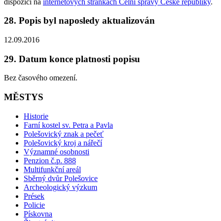
dispozici na
internetových stránkách Celní správy České republiky
.
28. Popis byl naposledy aktualizován
12.09.2016
29. Datum konce platnosti popisu
Bez časového omezení.
MĚSTYS
Historie
Farní kostel sv. Petra a Pavla
Polešovický znak a pečeť
Polešovický kroj a nářečí
Významné osobnosti
Penzion č.p. 888
Multifunkční areál
Sběrný dvůr Polešovice
Archeologický výzkum
Prések
Policie
Pískovna