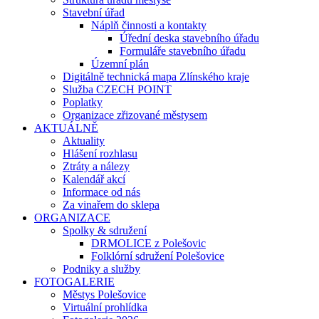
Stavební úřad
Náplň činnosti a kontakty
Úřední deska stavebního úřadu
Formuláře stavebního úřadu
Územní plán
Digitálně technická mapa Zlínského kraje
Služba CZECH POINT
Poplatky
Organizace zřizované městysem
AKTUÁLNĚ
Aktuality
Hlášení rozhlasu
Ztráty a nálezy
Kalendář akcí
Informace od nás
Za vinařem do sklepa
ORGANIZACE
Spolky & sdružení
DRMOLICE z Polešovic
Folklórní sdružení Polešovice
Podniky a služby
FOTOGALERIE
Městys Polešovice
Virtuální prohlídka